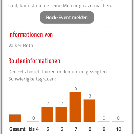
sind, kannst du hier eine Meldung dazu machen.
Rock-Event melden
Informationen von
Volker Roth
Routeninformationen
Der Fels bietet Touren in den unten gezeigten
Schwierigkeitsgraden:
4
3
2
2
0
0
0
11
Gesamt
bis 4
5
6
7
8
9
10
11