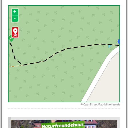
+
-
© OpenStreetMap-Mitwirkende