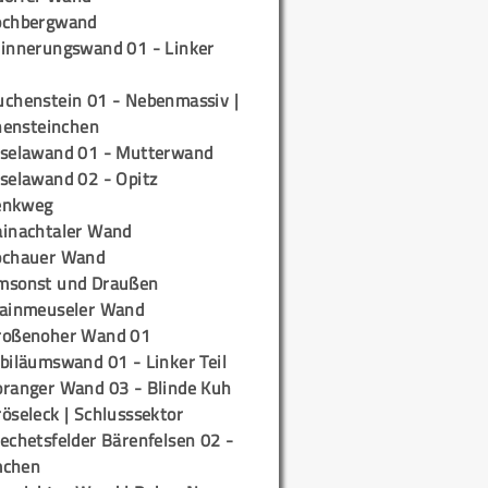
ochbergwand
rinnerungswand 01 - Linker
uchenstein 01 - Nebenmassiv |
ensteinchen
iselawand 01 - Mutterwand
iselawand 02 - Opitz
enkweg
ainachtaler Wand
ochauer Wand
msonst und Draußen
rainmeuseler Wand
roßenoher Wand 01
biläumswand 01 - Linker Teil
oranger Wand 03 - Blinde Kuh
öseleck | Schlusssektor
echetsfelder Bärenfelsen 02 -
mchen