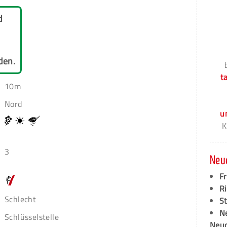
d
den.
t
10m
Nord
u
K
3
Neu
F
Ri
Schlecht
S
N
Schlüsselstelle
Neud