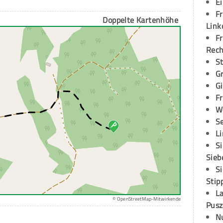
E
Fr
Doppelte Kartenhöhe
Link
Fr
Rec
S
G
G
Fr
W
S
L
S
Sieb
S
Stip
L
© OpenStreetMap-Mitwirkende
Pusz
N