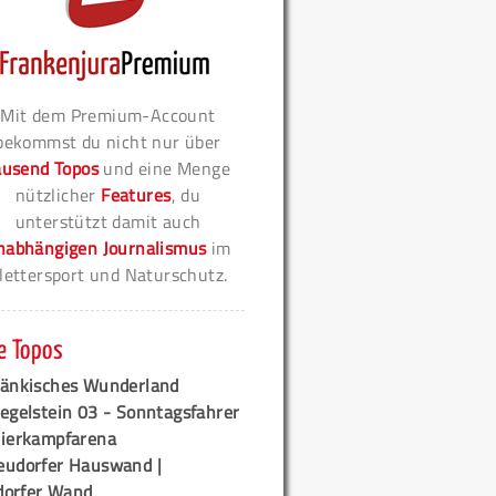
Mit dem Premium-Account
bekommst du nicht nur über
ausend Topos
und eine Menge
nützlicher
Features
, du
unterstützt damit auch
nabhängigen Journalismus
im
lettersport und Naturschutz.
e Topos
ränkisches Wunderland
egelstein 03 - Sonntagsfahrer
tierkampfarena
eudorfer Hauswand |
orfer Wand