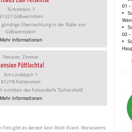
sthaus zum Felsentor
01 -
Türkelstein 7
Sc
91327 Gößweinstein
Wand
 günstige Übernachtung in der Nähe von
S
Gößweinstein!
02 -
Mehr Informationen
Sc
Hau
Pension, Zimmer
Pension Püttlachtal
Am Lindsbach 1
91278 Pottenstein
t inmitten des Felsendorfs Tüchersfeld!
Mehr Informationen
n Fels gibt es derzeit kein Rock-Event. Rockevents