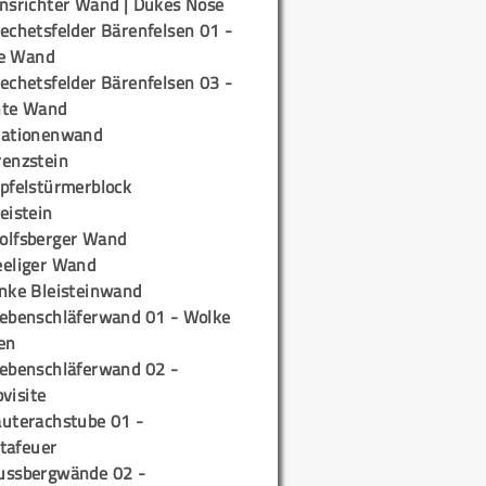
insrichter Wand | Dukes Nose
echetsfelder Bärenfelsen 01 -
e Wand
echetsfelder Bärenfelsen 03 -
hte Wand
tationenwand
renzstein
ipfelstürmerblock
eistein
olfsberger Wand
eeliger Wand
inke Bleisteinwand
iebenschläferwand 01 - Wolke
en
iebenschläferwand 02 -
pvisite
auterachstube 01 -
tafeuer
ussbergwände 02 -