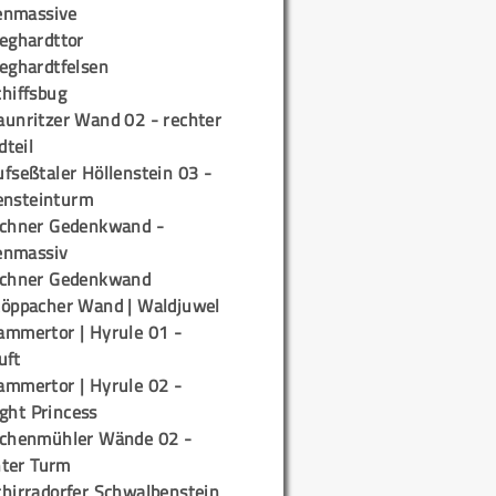
enmassive
ieghardttor
ieghardtfelsen
chiffsbug
aunritzer Wand 02 - rechter
teil
fseßtaler Höllenstein 03 -
ensteinturm
ichner Gedenkwand -
enmassiv
ichner Gedenkwand
töppacher Wand | Waldjuwel
ammertor | Hyrule 01 -
uft
ammertor | Hyrule 02 -
ight Princess
ichenmühler Wände 02 -
ter Turm
chirradorfer Schwalbenstein