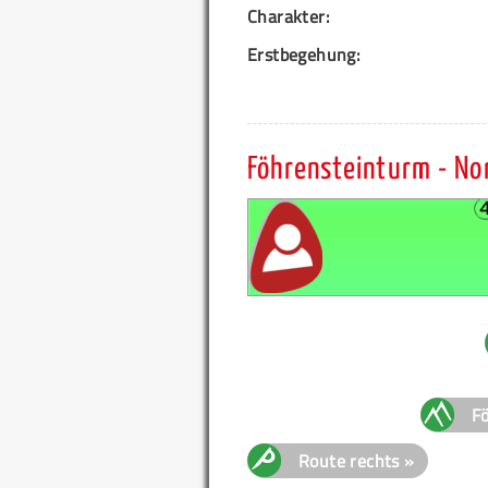
Charakter:
Erstbegehung:
Föhrensteinturm - No
Fö
Route rechts »