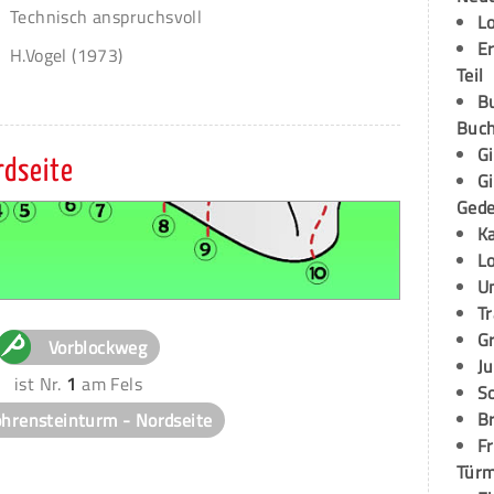
Technisch anspruchsvoll
L
E
H.Vogel (1973)
Teil
B
Buch
G
rdseite
G
Ged
K
L
U
T
G
Vorblockweg
Ju
ist Nr.
1
am Fels
S
Br
hrensteinturm - Nordseite
Fr
Tür