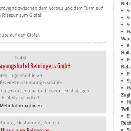
Neb
Nordwand zwischen dem Vorbau und dem Turm auf
S
 Risspur zum Gipfel.
S
S
H
oute auf den Gipfel.
Wand
Au
Höll
Hotel
E
 Tagungshotel Behringers GmbH
Neb
E
Behringersmühle 23
S
ßweinstein/Behringersmühle
H
tungen mit Sauna und einem reichhaltigen
Zugl
Frühstücksbuffet!
H
Mehr Informationen
Twil
E
ohnung, Restaurant, Zimmer
Rech
S