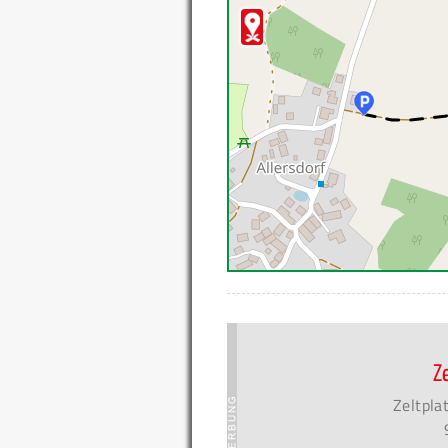
Z
Zeltpla