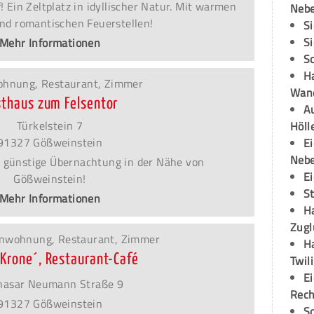
 Ein Zeltplatz in idyllischer Natur. Mit warmen
Neb
nd romantischen Feuerstellen!
S
S
Mehr Informationen
S
H
ohnung, Restaurant, Zimmer
Wand
sthaus zum Felsentor
Au
Türkelstein 7
Höll
91327 Gößweinstein
E
Neb
 günstige Übernachtung in der Nähe von
E
Gößweinstein!
S
Mehr Informationen
H
Zugl
ienwohnung, Restaurant, Zimmer
H
´Krone´, Restaurant-Café
Twil
E
hasar Neumann Straße 9
Rech
91327 Gößweinstein
S