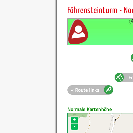
Föhrensteinturm - No
Fö
« Route links
Normale Kartenhöhe
+
-