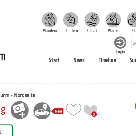
Wandern
Klettern
Freizeit
Winter
Bi
Login
Start
News
Timeline
Su
turm - Nordseite
eg
0
d