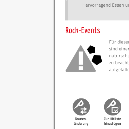
Hervorragend Essen u
Rock-Events
Für diese
sind eine
naturschu
zu beacht
aufgefall
Routen-
Zur Hitliste
änderung
hinzufügen