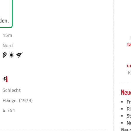
den.
15m
t
Nord
u
K
Schlecht
Neu
H.Vogel (1973)
F
Ri
4-/A1
S
N
Neud