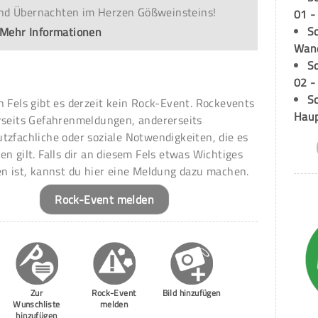
nd Übernachten im Herzen Gößweinsteins!
01 -
Sc
Mehr Informationen
Wand
S
02 -
Sc
n Fels gibt es derzeit kein Rock-Event. Rockevents
Hau
rseits Gefahrenmeldungen, andererseits
tzfachliche oder soziale Notwendigkeiten, die es
en gilt. Falls dir an diesem Fels etwas Wichtiges
en ist, kannst du hier eine Meldung dazu machen.
Rock-Event melden
Zur
Rock-Event
Bild hinzufügen
Wunschliste
melden
hinzufügen