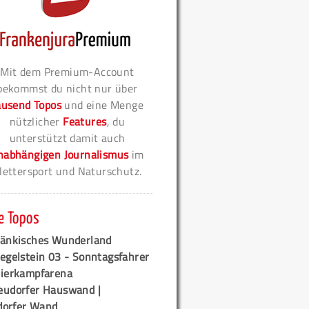
Mit dem Premium-Account
bekommst du nicht nur über
ausend Topos
und eine Menge
nützlicher
Features
, du
unterstützt damit auch
nabhängigen Journalismus
im
lettersport und Naturschutz.
e Topos
ränkisches Wunderland
egelstein 03 - Sonntagsfahrer
tierkampfarena
eudorfer Hauswand |
orfer Wand