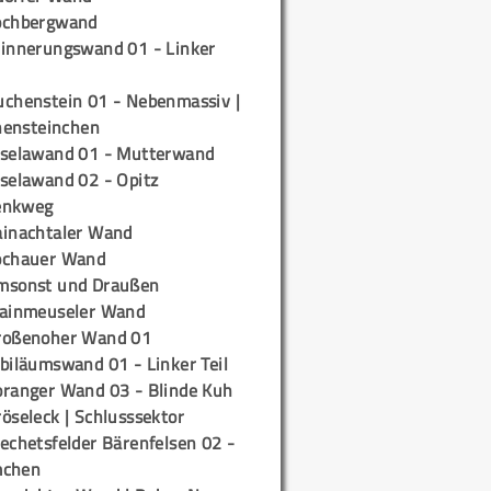
ochbergwand
rinnerungswand 01 - Linker
uchenstein 01 - Nebenmassiv |
ensteinchen
iselawand 01 - Mutterwand
iselawand 02 - Opitz
enkweg
ainachtaler Wand
ochauer Wand
msonst und Draußen
rainmeuseler Wand
roßenoher Wand 01
biläumswand 01 - Linker Teil
oranger Wand 03 - Blinde Kuh
öseleck | Schlusssektor
echetsfelder Bärenfelsen 02 -
mchen