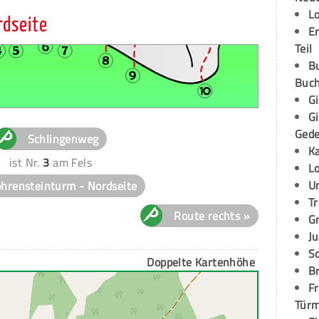
L
rdseite
E
Teil
B
Buch
G
G
Ged
Schlingenweg
K
ist Nr.
3
am Fels
L
U
hrensteinturm - Nordseite
T
Route rechts »
G
Ju
S
Doppelte Kartenhöhe
Br
Fr
Tür