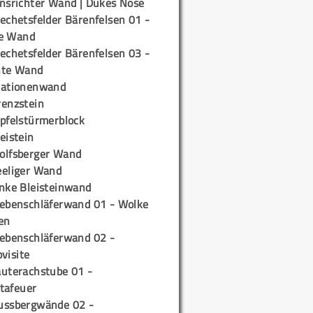
insrichter Wand | Dukes Nose
echetsfelder Bärenfelsen 01 -
e Wand
echetsfelder Bärenfelsen 03 -
hte Wand
tationenwand
renzstein
ipfelstürmerblock
eistein
olfsberger Wand
eeliger Wand
inke Bleisteinwand
iebenschläferwand 01 - Wolke
en
iebenschläferwand 02 -
pvisite
auterachstube 01 -
tafeuer
ussbergwände 02 -