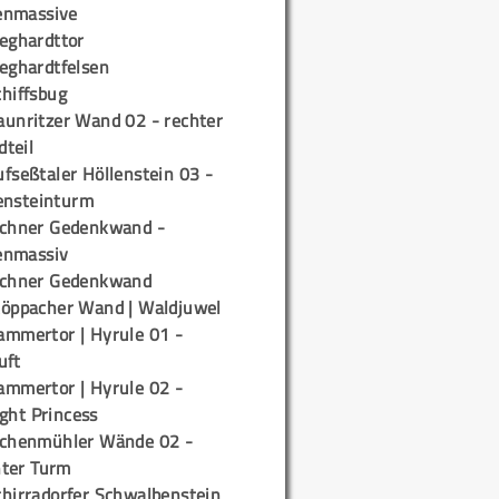
enmassive
ieghardttor
ieghardtfelsen
chiffsbug
aunritzer Wand 02 - rechter
teil
fseßtaler Höllenstein 03 -
ensteinturm
ichner Gedenkwand -
enmassiv
ichner Gedenkwand
töppacher Wand | Waldjuwel
ammertor | Hyrule 01 -
uft
ammertor | Hyrule 02 -
ight Princess
ichenmühler Wände 02 -
ter Turm
chirradorfer Schwalbenstein