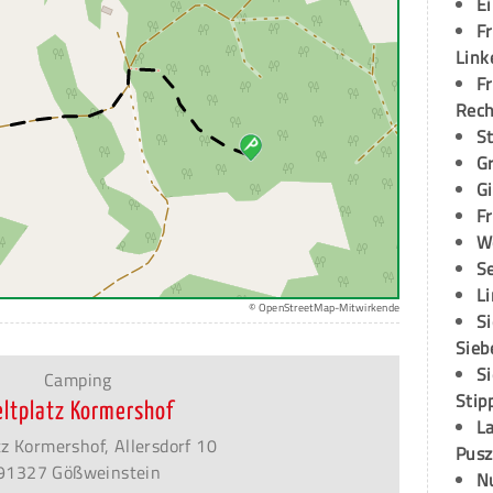
E
Fr
Link
Fr
Rec
S
G
G
Fr
W
S
L
© OpenStreetMap-Mitwirkende
S
Sieb
S
Camping
Stip
eltplatz Kormershof
L
tz Kormershof, Allersdorf 10
Pusz
91327 Gößweinstein
N