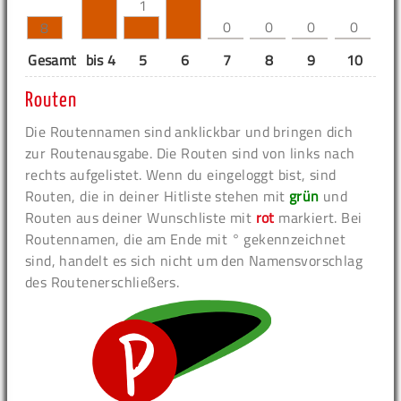
1
0
0
0
0
8
Gesamt
bis 4
5
6
7
8
9
10
11
Routen
Die Routennamen sind anklickbar und bringen dich
zur Routenausgabe. Die Routen sind von links nach
rechts aufgelistet. Wenn du eingeloggt bist, sind
Routen, die in deiner Hitliste stehen mit
grün
und
Routen aus deiner Wunschliste mit
rot
markiert. Bei
Routennamen, die am Ende mit ° gekennzeichnet
sind, handelt es sich nicht um den Namensvorschlag
des Routenerschließers.