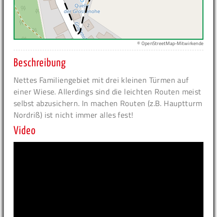
© OpenStreetMap-Mitwirkende
Beschreibung
Nettes Familiengebiet mit drei kleinen Türmen auf
einer Wiese. Allerdings sind die leichten Routen meist
selbst abzusichern. In machen Routen (z.B. Hauptturm
Nordriß) ist nicht immer alles fest!
Video