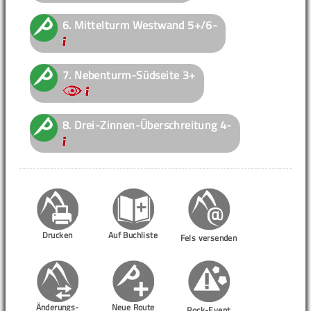
6.
Mittelturm Westwand
5+/6-
7.
Nebenturm-Südseite
3+
8.
Drei-Zinnen-Überschreitung
4-
Drucken
Auf Buchliste
Fels versenden
Änderungs-
Neue Route
Rock-Event