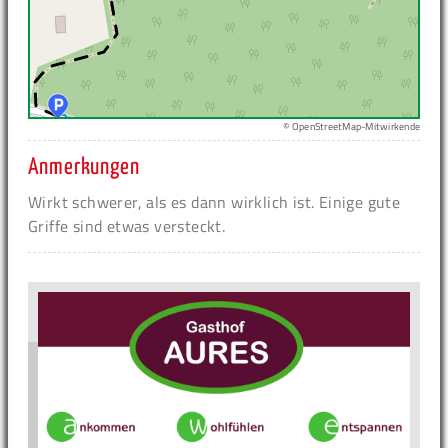
© OpenStreetMap-Mitwirkende
Anmerkungen
Wirkt schwerer, als es dann wirklich ist. Einige gute
Griffe sind etwas versteckt.