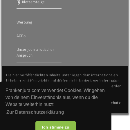
Klettersteige
Werbung
AGBs
Unser journalistischer
Anspruch
Die hier veröffentlichten Inhalte unterliegen dem internationalen
Urheberrecht (Copyright) und dürfen nicht kopiert, verändert oder
unverändert wiederveröffentlicht werden. Gegen Verstöße werden
Frankenjura.com verwendet Cookies. Wir gehen
wir auf juristischem Wege vorgehen.
von deinem Einverständnis aus, wenn du die
Kontakt
Impressum
Datenschutz
Website weiterhin nutzt.
Zur Datenschutzerklärung
Ich stimme zu