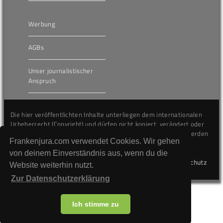
Werbung
AGBs
Unser journalistischer
Anspruch
Die hier veröffentlichten Inhalte unterliegen dem internationalen
Urheberrecht (Copyright) und dürfen nicht kopiert, verändert oder
unverändert wiederveröffentlicht werden. Gegen Verstöße werden
Frankenjura.com verwendet Cookies. Wir gehen
wir auf juristischem Wege vorgehen.
von deinem Einverständnis aus, wenn du die
Kontakt
Impressum
Datenschutz
Website weiterhin nutzt.
Zur Datenschutzerklärung
Ich stimme zu