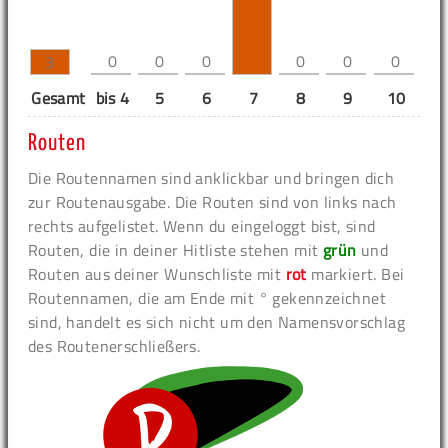
0
0
0
0
0
0
3
Gesamt
bis 4
5
6
7
8
9
10
11
Routen
Die Routennamen sind anklickbar und bringen dich
zur Routenausgabe. Die Routen sind von links nach
rechts aufgelistet. Wenn du eingeloggt bist, sind
Routen, die in deiner Hitliste stehen mit
grün
und
Routen aus deiner Wunschliste mit
rot
markiert. Bei
Routennamen, die am Ende mit ° gekennzeichnet
sind, handelt es sich nicht um den Namensvorschlag
des Routenerschließers.