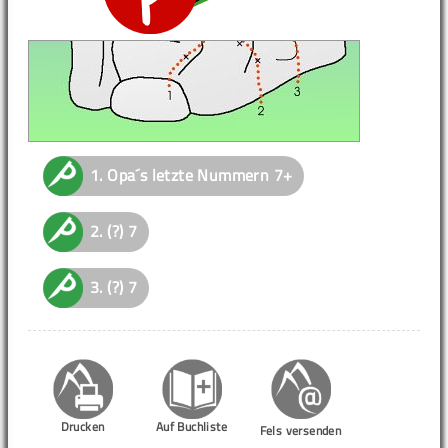
1.
Opa´s letzte Nummern
7+
2.
(?)
7
3.
(?)
7
Drucken
Auf Buchliste
Fels versenden