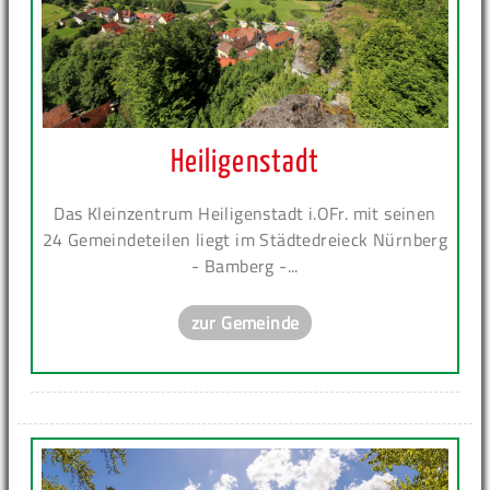
Heiligenstadt
Das Kleinzentrum Heiligenstadt i.OFr. mit seinen
24 Gemeindeteilen liegt im Städtedreieck Nürnberg
- Bamberg -...
zur Gemeinde