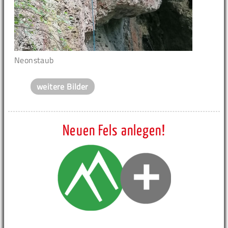
Neonstaub
weitere Bilder
Neuen Fels anlegen!