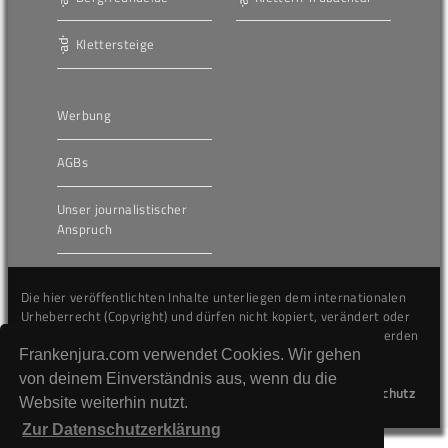
Klettersteige
Werbung
AGBs
Unser journalistischer
Anspruch
Die hier veröffentlichten Inhalte unterliegen dem internationalen
Urheberrecht (Copyright) und dürfen nicht kopiert, verändert oder
unverändert wiederveröffentlicht werden. Gegen Verstöße werden
wir auf juristischem Wege vorgehen.
Frankenjura.com verwendet Cookies. Wir gehen
von deinem Einverständnis aus, wenn du die
Kontakt
Impressum
Datenschutz
Website weiterhin nutzt.
Zur Datenschutzerklärung