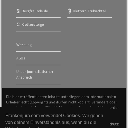
Bergfreunde.de
Klettern Trubachtal
Klettersteige
Werbung
AGBs
Unser journalistischer
Anspruch
Die hier veröffentlichten Inhalte unterliegen dem internationalen
Urheberrecht (Copyright) und dürfen nicht kopiert, verändert oder
unverändert wiederveröffentlicht werden. Gegen Verstöße werden
wir auf juristischem Wege vorgehen.
Frankenjura.com verwendet Cookies. Wir gehen
von deinem Einverständnis aus, wenn du die
Kontakt
Impressum
Datenschutz