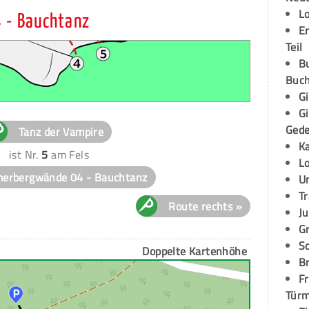
L
 - Bauchtanz
E
Teil
B
Buch
G
G
Ged
Tanz der Vampire
K
ist Nr.
5
am Fels
L
erbergwände 04 - Bauchtanz
U
T
Route rechts »
Ju
G
S
Doppelte Kartenhöhe
Br
Fr
Tür