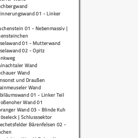
ochbergwand
rinnerungswand 01 - Linker
uchenstein 01 - Nebenmassiv |
ensteinchen
iselawand 01 - Mutterwand
iselawand 02 - Opitz
enkweg
ainachtaler Wand
ochauer Wand
msonst und Draußen
rainmeuseler Wand
biläumswand 01 - Linker Teil
roßenoher Wand 01
oranger Wand 03 - Blinde Kuh
öseleck | Schlusssektor
echetsfelder Bärenfelsen 02 -
mchen