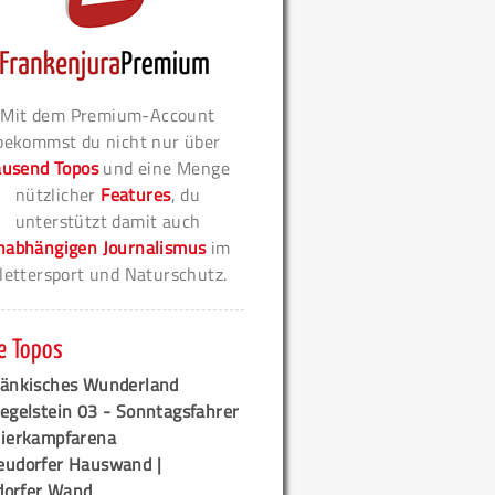
Mit dem Premium-Account
bekommst du nicht nur über
ausend Topos
und eine Menge
nützlicher
Features
, du
unterstützt damit auch
nabhängigen Journalismus
im
lettersport und Naturschutz.
e Topos
ränkisches Wunderland
egelstein 03 - Sonntagsfahrer
tierkampfarena
eudorfer Hauswand |
orfer Wand