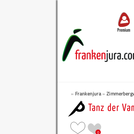
Premium
»
Frankenjura
»
Zimmerbergw
Tanz der Va
0