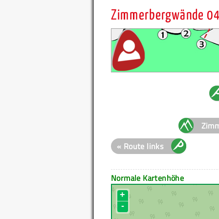
Zimmerbergwände 04
Zimm
« Route links
Normale Kartenhöhe
+
-