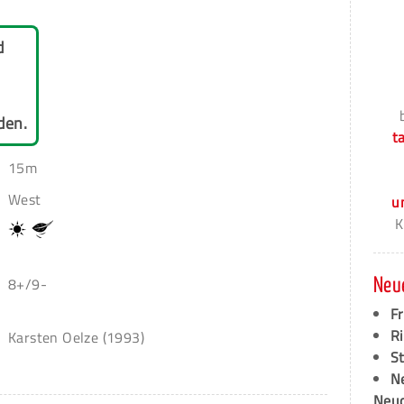
d
den.
t
15m
West
u
K
8+/9-
Neu
F
Ri
Karsten Oelze (1993)
S
N
Neud