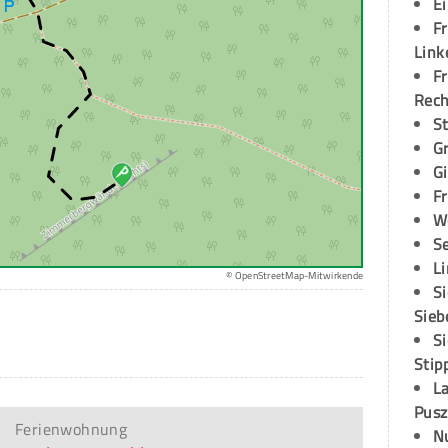
E
Fr
Link
Fr
Rec
S
G
G
Fr
W
S
L
© OpenStreetMap-Mitwirkende
S
Sieb
S
Stip
L
Pusz
Ferienwohnung
N