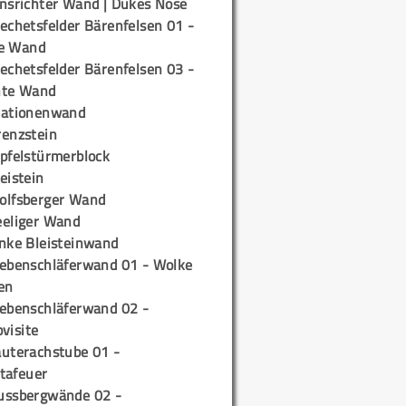
insrichter Wand | Dukes Nose
echetsfelder Bärenfelsen 01 -
e Wand
echetsfelder Bärenfelsen 03 -
hte Wand
tationenwand
renzstein
ipfelstürmerblock
eistein
olfsberger Wand
eeliger Wand
inke Bleisteinwand
iebenschläferwand 01 - Wolke
en
iebenschläferwand 02 -
pvisite
auterachstube 01 -
tafeuer
ussbergwände 02 -