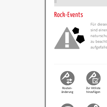
Rock-Events
Für diese
sind eine
naturschu
zu beacht
aufgefall
Routen-
Zur Hitliste
änderung
hinzufügen