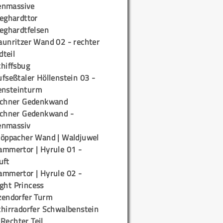
enmassive
ieghardttor
ieghardtfelsen
aunritzer Wand 02 - rechter
teil
chiffsbug
fseßtaler Höllenstein 03 -
ensteinturm
ichner Gedenkwand
ichner Gedenkwand -
enmassiv
töppacher Wand | Waldjuwel
ammertor | Hyrule 01 -
uft
ammertor | Hyrule 02 -
ight Princess
zendorfer Turm
chirradorfer Schwalbenstein
 Rechter Teil