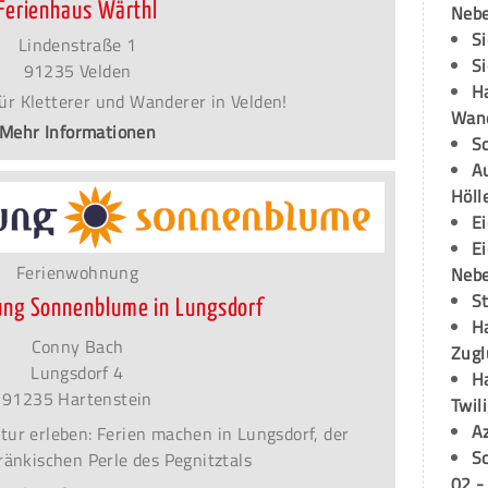
Ferienhaus Wärthl
Neb
S
Lindenstraße 1
S
91235 Velden
H
ür Kletterer und Wanderer in Velden!
Wand
Mehr Informationen
S
Au
Höll
E
E
Ferienwohnung
Neb
S
ng Sonnenblume in Lungsdorf
H
Conny Bach
Zugl
Lungsdorf 4
H
91235 Hartenstein
Twil
A
tur erleben: Ferien machen in Lungsdorf, der
S
fränkischen Perle des Pegnitztals
02 -