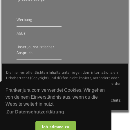
Werbung
AGBs
Unser journalistischer
Anspruch
Die hier veröffentlichten Inhalte unterliegen dem internationalen
Urheberrecht (Copyright) und dürfen nicht kopiert, verändert oder
unverändert wiederveröffentlicht werden. Gegen Verstöße werden
wir auf juristischem Wege vorgehen.
Frankenjura.com verwendet Cookies. Wir gehen
von deinem Einverständnis aus, wenn du die
Kontakt
Impressum
Datenschutz
Website weiterhin nutzt.
Zur Datenschutzerklärung
Ich stimme zu