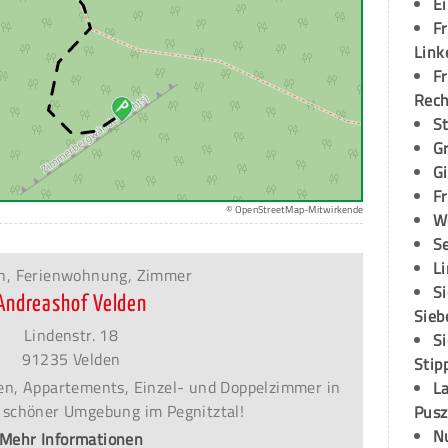
E
Fr
Link
Fr
Rec
S
G
G
Fr
© OpenStreetMap-Mitwirkende
W
S
L
n, Ferienwohnung, Zimmer
S
Andreashof Velden
Sieb
Lindenstr. 18
S
91235 Velden
Stip
n, Appartements, Einzel- und Doppelzimmer in
L
h schöner Umgebung im Pegnitztal!
Pusz
N
Mehr Informationen