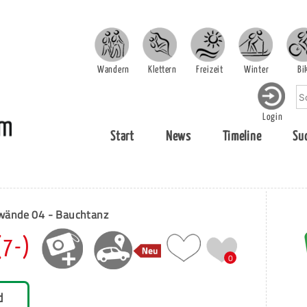
Wandern
Klettern
Freizeit
Winter
Bi
Login
Start
News
Timeline
Su
ände 04 - Bauchtanz
(7-)
0
d