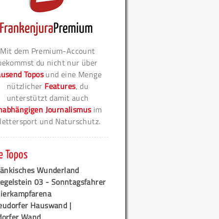
Mit dem Premium-Account
bekommst du nicht nur über
ausend Topos
und eine Menge
nützlicher
Features
, du
unterstützt damit auch
nabhängigen Journalismus
im
lettersport und Naturschutz.
e Topos
ränkisches Wunderland
egelstein 03 - Sonntagsfahrer
tierkampfarena
eudorfer Hauswand |
orfer Wand