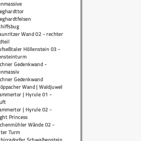
enmassive
ieghardttor
ieghardtfelsen
chiffsbug
aunritzer Wand 02 - rechter
teil
fseßtaler Höllenstein 03 -
ensteinturm
ichner Gedenkwand -
enmassiv
ichner Gedenkwand
töppacher Wand | Waldjuwel
ammertor | Hyrule 01 -
uft
ammertor | Hyrule 02 -
ight Princess
ichenmühler Wände 02 -
ter Turm
chirradorfer Schwalbenstein