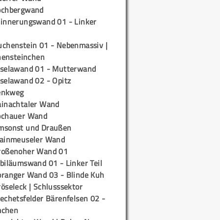
ochbergwand
rinnerungswand 01 - Linker
uchenstein 01 - Nebenmassiv |
ensteinchen
iselawand 01 - Mutterwand
iselawand 02 - Opitz
enkweg
ainachtaler Wand
ochauer Wand
msonst und Draußen
rainmeuseler Wand
roßenoher Wand 01
biläumswand 01 - Linker Teil
oranger Wand 03 - Blinde Kuh
öseleck | Schlusssektor
echetsfelder Bärenfelsen 02 -
mchen