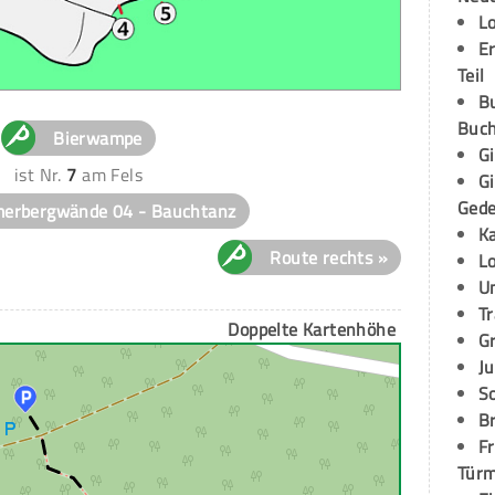
L
E
Teil
B
Buch
Bierwampe
G
ist Nr.
7
am Fels
G
Ged
erbergwände 04 - Bauchtanz
K
Route rechts »
L
U
T
Doppelte Kartenhöhe
G
Ju
S
Br
Fr
Tür