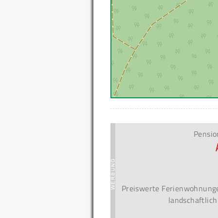
Pensio
Preiswerte Ferienwohnunge
landschaftlic