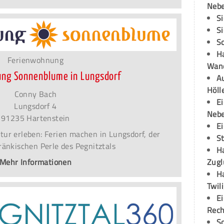
Neb
S
S
S
H
Ferienwohnung
Wand
ng Sonnenblume in Lungsdorf
Au
Höll
Conny Bach
E
Lungsdorf 4
Neb
91235 Hartenstein
E
tur erleben: Ferien machen in Lungsdorf, der
S
fränkischen Perle des Pegnitztals
H
Zugl
Mehr Informationen
H
Twil
E
Rech
S