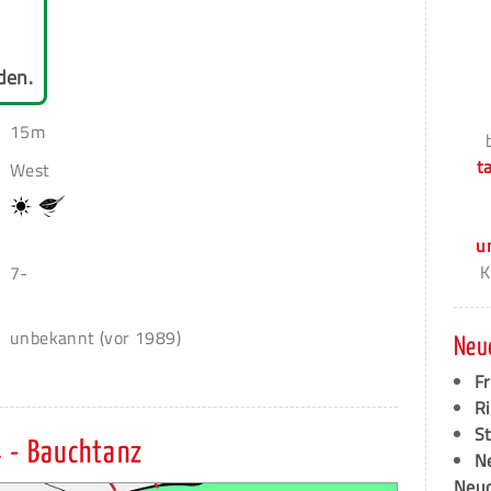
den.
15m
t
West
u
K
7-
unbekannt (vor 1989)
Neu
F
Ri
S
 - Bauchtanz
N
Neud