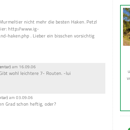
i Murmeltier nicht mehr die besten Haken. Petzl
hier: http://www.ig-
d-haken.php . Lieber ein bisschen vorsichtig
entar)
am
16.09.06
u
 Gibt wohl leichtere 7- Routen. -lui
v
ntar)
am
03.09.06
den Grad schon heftig, oder?