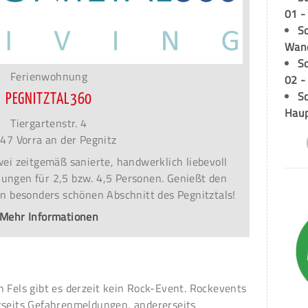
01 -
Sc
Wand
S
Ferienwohnung
02 -
Sc
PEGNITZTAL360
Hau
Tiergartenstr. 4
47 Vorra an der Pegnitz
ei zeitgemäß sanierte, handwerklich liebevoll
ungen für 2,5 bzw. 4,5 Personen. Genießt den
en besonders schönen Abschnitt des Pegnitztals!
Mehr Informationen
n Fels gibt es derzeit kein Rock-Event. Rockevents
rseits Gefahrenmeldungen, andererseits