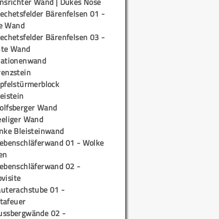
insrichter Wand | Dukes Nose
echetsfelder Bärenfelsen 01 -
e Wand
echetsfelder Bärenfelsen 03 -
hte Wand
tationenwand
renzstein
ipfelstürmerblock
eistein
olfsberger Wand
eeliger Wand
inke Bleisteinwand
iebenschläferwand 01 - Wolke
en
iebenschläferwand 02 -
pvisite
auterachstube 01 -
tafeuer
ussbergwände 02 -