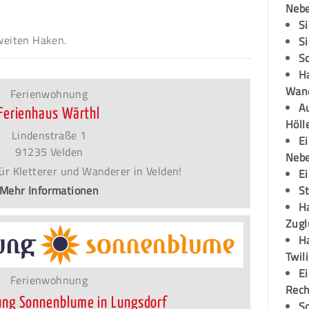
Neb
S
zweiten Haken.
S
S
H
Wand
Ferienwohnung
Au
Ferienhaus Wärthl
Höll
Lindenstraße 1
E
91235 Velden
Neb
ür Kletterer und Wanderer in Velden!
E
S
Mehr Informationen
H
Zugl
H
Twil
E
Ferienwohnung
Rech
ng Sonnenblume in Lungsdorf
S