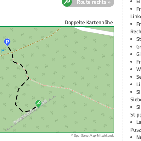
E
Route rechts »
Fr
Link
Doppelte Kartenhöhe
Fr
Rec
S
G
G
Fr
W
S
L
S
Sieb
S
Stip
L
Pusz
© OpenStreetMap-Mitwirkende
N