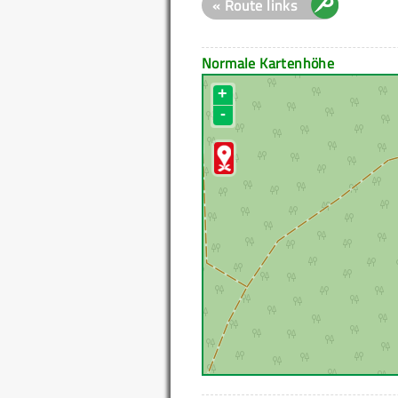
« Route links
Normale Kartenhöhe
+
-