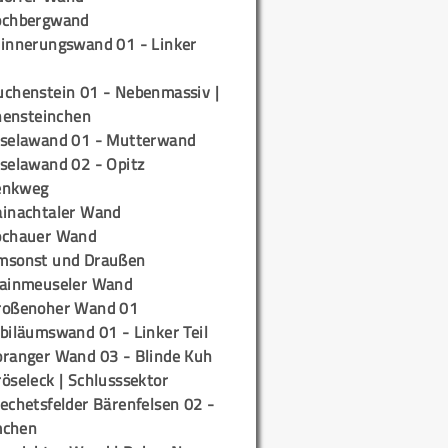
ochbergwand
rinnerungswand 01 - Linker
uchenstein 01 - Nebenmassiv |
ensteinchen
iselawand 01 - Mutterwand
iselawand 02 - Opitz
enkweg
ainachtaler Wand
ochauer Wand
msonst und Draußen
rainmeuseler Wand
roßenoher Wand 01
biläumswand 01 - Linker Teil
oranger Wand 03 - Blinde Kuh
öseleck | Schlusssektor
echetsfelder Bärenfelsen 02 -
mchen