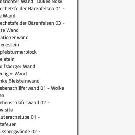
insrichter Wand | Dukes Nose
echetsfelder Bärenfelsen 01 -
e Wand
echetsfelder Bärenfelsen 03 -
hte Wand
tationenwand
renzstein
ipfelstürmerblock
eistein
olfsberger Wand
eeliger Wand
inke Bleisteinwand
iebenschläferwand 01 - Wolke
en
iebenschläferwand 02 -
pvisite
auterachstube 01 -
tafeuer
ussbergwände 02 -