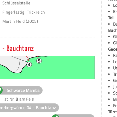
Schlüsselstelle
L
E
Fingerlastig, Trickreich
Teil
Martin Heid (2005)
B
Buch
G
G
 - Bauchtanz
Ged
K
L
U
T
G
Ju
Schwarze Mamba
S
ist Nr.
8
am Fels
Br
Fr
erbergwände 04 - Bauchtanz
Tür