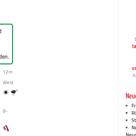
d
t
den.
u
12m
K
West
Neu
F
8-
Ri
S
N
Neud