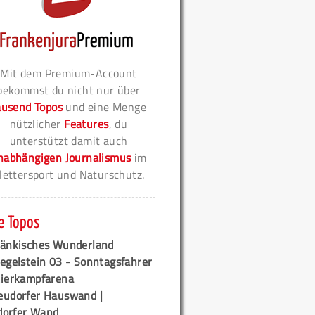
Mit dem Premium-Account
bekommst du nicht nur über
ausend Topos
und eine Menge
nützlicher
Features
, du
unterstützt damit auch
nabhängigen Journalismus
im
lettersport und Naturschutz.
e Topos
ränkisches Wunderland
egelstein 03 - Sonntagsfahrer
tierkampfarena
eudorfer Hauswand |
orfer Wand