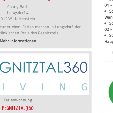
01 -
Conny Bach
Sc
Lungsdorf 4
Wand
91235 Hartenstein
S
tur erleben: Ferien machen in Lungsdorf, der
02 -
fränkischen Perle des Pegnitztals
Sc
Mehr Informationen
Hau
Ferienwohnung
PEGNITZTAL360