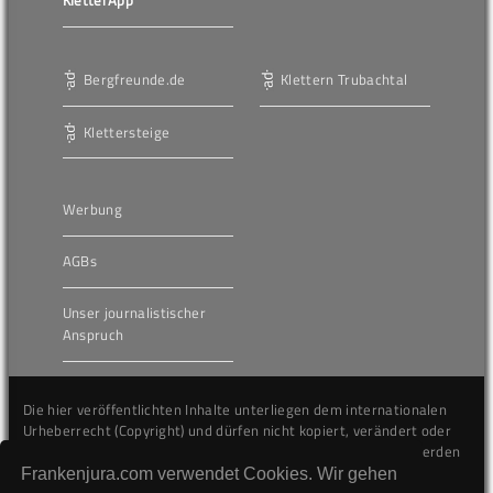
KletterApp
Bergfreunde.de
Klettern Trubachtal
Klettersteige
Werbung
AGBs
Unser journalistischer
Anspruch
Die hier veröffentlichten Inhalte unterliegen dem internationalen
Urheberrecht (Copyright) und dürfen nicht kopiert, verändert oder
unverändert wiederveröffentlicht werden. Gegen Verstöße werden
wir auf juristischem Wege vorgehen.
Frankenjura.com verwendet Cookies. Wir gehen