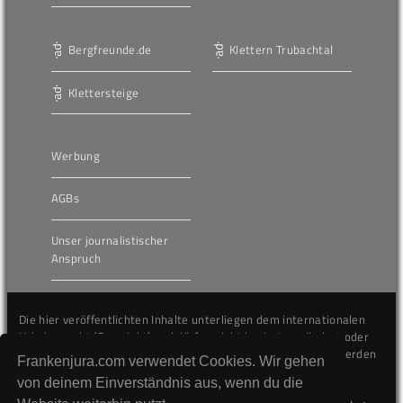
Bergfreunde.de
Klettern Trubachtal
Klettersteige
Werbung
AGBs
Unser journalistischer
Anspruch
Die hier veröffentlichten Inhalte unterliegen dem internationalen
Urheberrecht (Copyright) und dürfen nicht kopiert, verändert oder
unverändert wiederveröffentlicht werden. Gegen Verstöße werden
Frankenjura.com verwendet Cookies. Wir gehen
wir auf juristischem Wege vorgehen.
von deinem Einverständnis aus, wenn du die