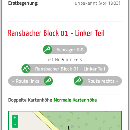
Erstbegehung:
unbekannt (vor 1983)
Ransbacher Block 01 - Linker Teil
Schräger Riß
ist Nr.
4
am Fels
Ransbacher Block 01 - Linker Teil
« Route links
Route rechts »
Doppelte Kartenhöhe
Normale Kartenhöhe
+
-