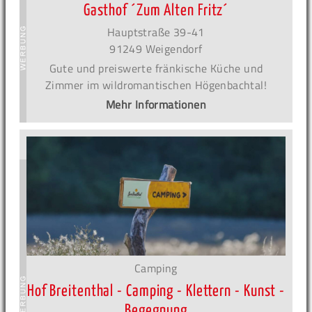
Gasthof ´Zum Alten Fritz´
Hauptstraße 39-41
91249 Weigendorf
Gute und preiswerte fränkische Küche und
Zimmer im wildromantischen Högenbachtal!
Mehr Informationen
Camping
Hof Breitenthal - Camping - Klettern - Kunst -
Begegnung