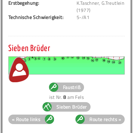
Erstbegehung:
K.Taschner, G.Treutlein
(1977)
Technische Schwierigkeit:
5-/A1
Sieben Brüder
Faustriß
ist Nr.
8
am Fels
Sieben Brüder
« Route links
Route rechts »