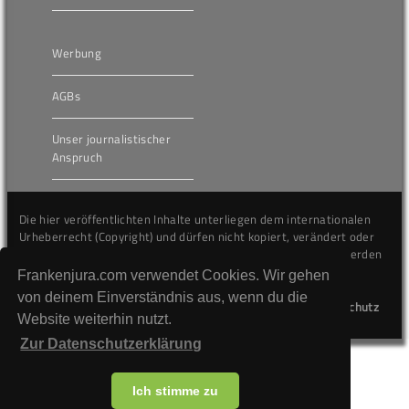
Werbung
AGBs
Unser journalistischer
Anspruch
Die hier veröffentlichten Inhalte unterliegen dem internationalen
Urheberrecht (Copyright) und dürfen nicht kopiert, verändert oder
unverändert wiederveröffentlicht werden. Gegen Verstöße werden
wir auf juristischem Wege vorgehen.
Frankenjura.com verwendet Cookies. Wir gehen
von deinem Einverständnis aus, wenn du die
Kontakt
Impressum
Datenschutz
Website weiterhin nutzt.
Zur Datenschutzerklärung
Ich stimme zu