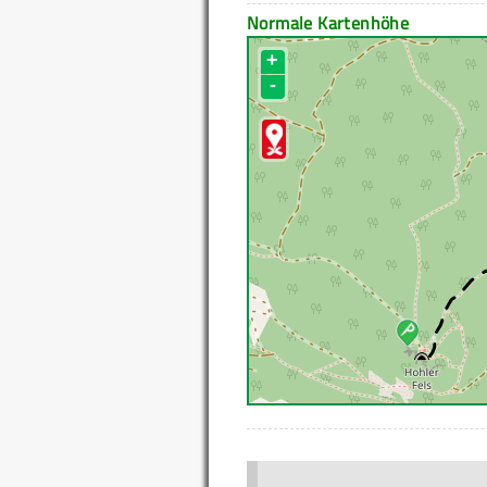
Normale Kartenhöhe
+
-