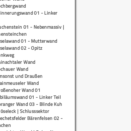
ochbergwand
rinnerungswand 01 - Linker
uchenstein 01 - Nebenmassiv |
ensteinchen
iselawand 01 - Mutterwand
iselawand 02 - Opitz
enkweg
ainachtaler Wand
ochauer Wand
msonst und Draußen
rainmeuseler Wand
roßenoher Wand 01
biläumswand 01 - Linker Teil
oranger Wand 03 - Blinde Kuh
öseleck | Schlusssektor
echetsfelder Bärenfelsen 02 -
mchen