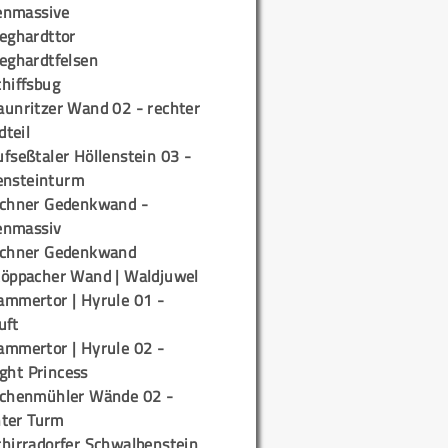
enmassive
ieghardttor
ieghardtfelsen
chiffsbug
aunritzer Wand 02 - rechter
teil
fseßtaler Höllenstein 03 -
ensteinturm
ichner Gedenkwand -
enmassiv
ichner Gedenkwand
töppacher Wand | Waldjuwel
ammertor | Hyrule 01 -
uft
ammertor | Hyrule 02 -
ight Princess
ichenmühler Wände 02 -
ter Turm
chirradorfer Schwalbenstein