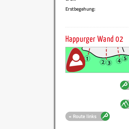
Erstbegehung:
Happurger Wand 02
« Route links