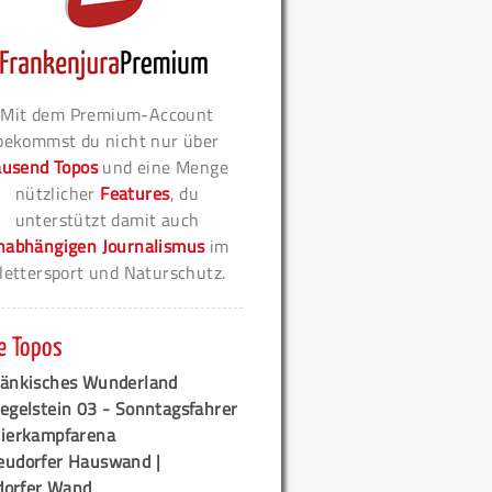
Mit dem Premium-Account
bekommst du nicht nur über
ausend Topos
und eine Menge
nützlicher
Features
, du
unterstützt damit auch
nabhängigen Journalismus
im
lettersport und Naturschutz.
e Topos
ränkisches Wunderland
egelstein 03 - Sonntagsfahrer
tierkampfarena
eudorfer Hauswand |
orfer Wand