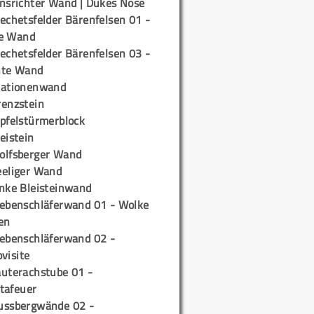
insrichter Wand | Dukes Nose
echetsfelder Bärenfelsen 01 -
e Wand
echetsfelder Bärenfelsen 03 -
hte Wand
tationenwand
renzstein
ipfelstürmerblock
eistein
olfsberger Wand
eeliger Wand
inke Bleisteinwand
iebenschläferwand 01 - Wolke
en
iebenschläferwand 02 -
pvisite
auterachstube 01 -
tafeuer
ussbergwände 02 -