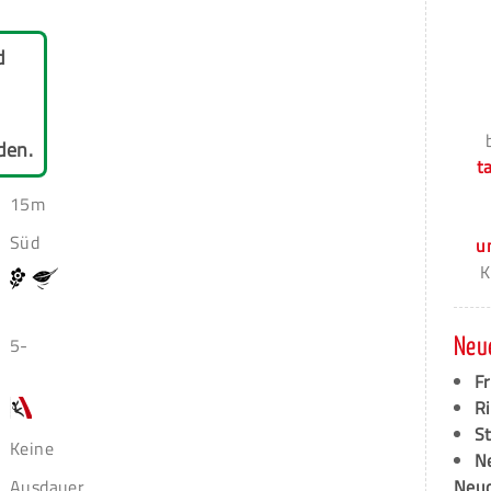
d
den.
t
15m
Süd
u
K
5-
Neu
F
Ri
S
Keine
N
Ausdauer
Neud