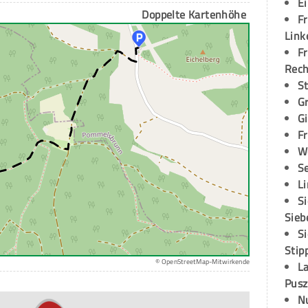
E
Doppelte Kartenhöhe
Fr
Link
Fr
Rec
S
G
G
Fr
W
S
L
S
Sieb
S
Stip
© OpenStreetMap-Mitwirkende
L
Pusz
N