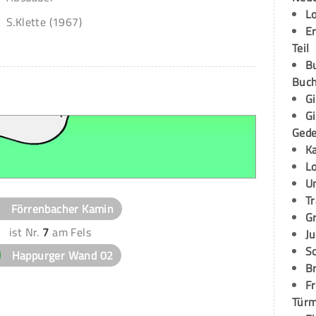
L
S.Klette (1967)
E
Teil
B
Buch
G
G
Ged
K
L
U
T
Förrenbacher Kamin
G
ist Nr.
7
am Fels
Ju
S
Happurger Wand 02
Br
Fr
Tür