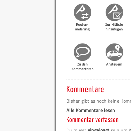
Routen-
Zur Hitliste
änderung
hinzufügen
Zu den
Ansteuern
Kommentaren
Kommentare
Bisher gibt es noch keine Ko
Alle Kommentare lesen
Kommentar verfassen
Du musst
eingeloggt
sein um K