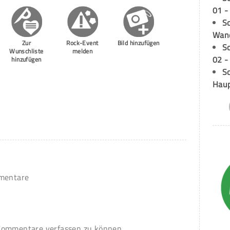
01 -
Sc
Wand
Zur
Rock-Event
Bild hinzufügen
S
Wunschliste
melden
02 -
hinzufügen
Sc
Hau
mmentare
ommentare verfassen zu können.