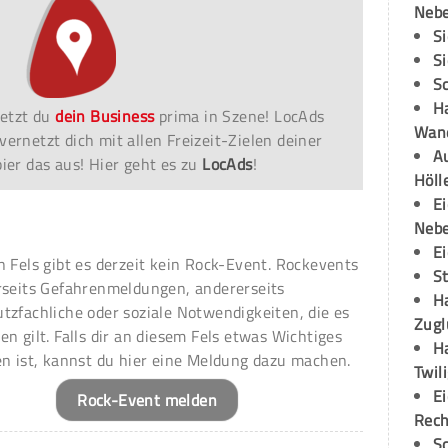
Neb
S
S
S
H
etzt du
dein Business
prima in Szene! LocAds
Wand
vernetzt dich mit allen Freizeit-Zielen deiner
Au
er das aus! Hier geht es zu
LocAds
!
Höll
E
Neb
E
n Fels gibt es derzeit kein Rock-Event. Rockevents
S
rseits Gefahrenmeldungen, andererseits
H
tzfachliche oder soziale Notwendigkeiten, die es
Zugl
en gilt. Falls dir an diesem Fels etwas Wichtiges
H
en ist, kannst du hier eine Meldung dazu machen.
Twil
E
Rock-Event melden
Rech
S