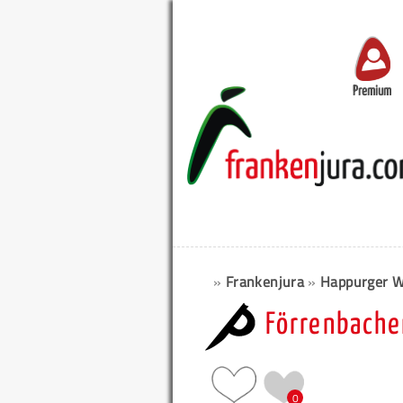
Premium
»
Frankenjura
»
Happurger 
Förrenbache
0