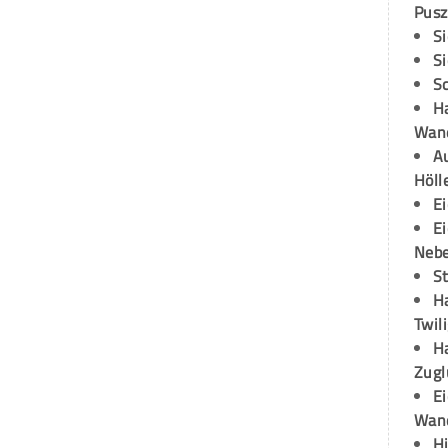
Pusz
S
S
S
H
Wand
Au
Höll
E
E
Neb
S
H
Twil
H
Zugl
E
Wan
H