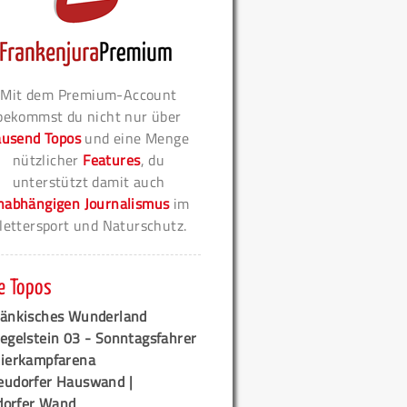
Mit dem Premium-Account
bekommst du nicht nur über
ausend Topos
und eine Menge
nützlicher
Features
, du
unterstützt damit auch
nabhängigen Journalismus
im
lettersport und Naturschutz.
e Topos
ränkisches Wunderland
egelstein 03 - Sonntagsfahrer
tierkampfarena
eudorfer Hauswand |
orfer Wand