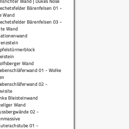
insrichter Wand | Dukes Nose
echetsfelder Bärenfelsen 01 -
e Wand
echetsfelder Bärenfelsen 03 -
hte Wand
tationenwand
renzstein
ipfelstürmerblock
eistein
olfsberger Wand
iebenschläferwand 01 - Wolke
en
iebenschläferwand 02 -
pvisite
inke Bleisteinwand
eeliger Wand
ussbergwände 02 -
enmassive
auterachstube 01 -