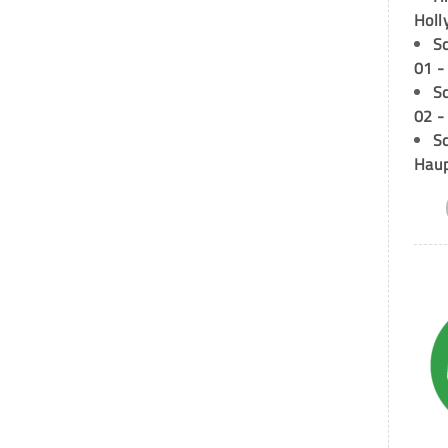
Holl
S
01 -
S
02 -
Sc
Hau