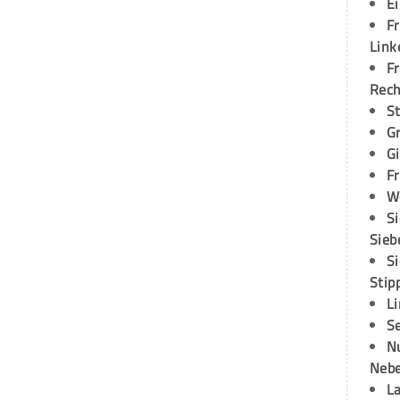
E
Fr
Link
Fr
Rec
S
G
G
Fr
W
S
Sieb
S
Stip
L
S
N
Neb
L