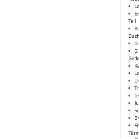
L
E
Teil
B
Buch
G
G
Ged
K
L
U
T
G
Ju
S
Br
Fr
Tür