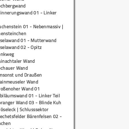
ochbergwand
rinnerungswand 01 - Linker
uchenstein 01 - Nebenmassiv |
ensteinchen
iselawand 01 - Mutterwand
iselawand 02 - Opitz
enkweg
ainachtaler Wand
ochauer Wand
msonst und Draußen
rainmeuseler Wand
roßenoher Wand 01
biläumswand 01 - Linker Teil
oranger Wand 03 - Blinde Kuh
öseleck | Schlusssektor
echetsfelder Bärenfelsen 02 -
mchen