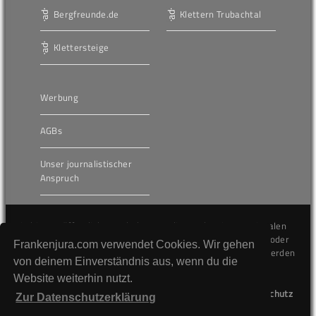
Bergfreunde.de
Klettern Trubachtal
Klettersteige
Werbung
AGBs
Unser journalistischer
Anspruch
Die hier veröffentlichten Inhalte unterliegen dem internationalen
Urheberrecht (Copyright) und dürfen nicht kopiert, verändert oder
Frankenjura.com verwendet Cookies. Wir gehen
unverändert wiederveröffentlicht werden. Gegen Verstöße werden
von deinem Einverständnis aus, wenn du die
wir auf juristischem Wege vorgehen.
Website weiterhin nutzt.
Kontakt
Impressum
Datenschutz
Zur Datenschutzerklärung