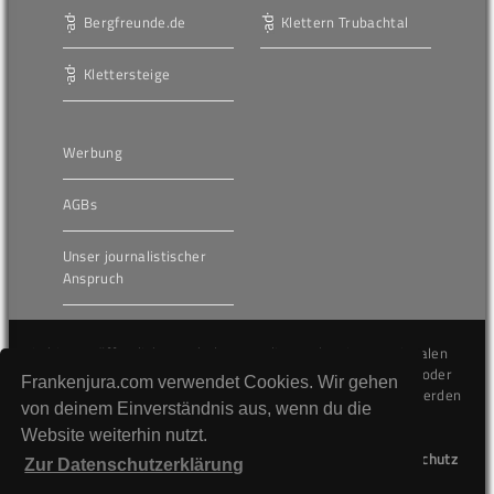
Bergfreunde.de
Klettern Trubachtal
Klettersteige
Werbung
AGBs
Unser journalistischer
Anspruch
Die hier veröffentlichten Inhalte unterliegen dem internationalen
Urheberrecht (Copyright) und dürfen nicht kopiert, verändert oder
Frankenjura.com verwendet Cookies. Wir gehen
unverändert wiederveröffentlicht werden. Gegen Verstöße werden
von deinem Einverständnis aus, wenn du die
wir auf juristischem Wege vorgehen.
Website weiterhin nutzt.
Kontakt
Impressum
Datenschutz
Zur Datenschutzerklärung