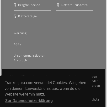
Bergfreunde.de
Klettern Trubachtal
Klettersteige
Werbung
AGBs
Unser journalistischer
Anspruch
Die hier veröffentlichten Inhalte unterliegen dem internationalen
Urheberrecht (Copyright) und dürfen nicht kopiert, verändert oder
Frankenjura.com verwendet Cookies. Wir gehen
unverändert wiederveröffentlicht werden. Gegen Verstöße werden
von deinem Einverständnis aus, wenn du die
wir auf juristischem Wege vorgehen.
Website weiterhin nutzt.
Kontakt
Impressum
Datenschutz
Zur Datenschutzerklärung