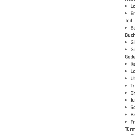
L
E
Teil
B
Buch
G
G
Ged
K
L
U
T
G
Ju
S
Br
Fr
Tür