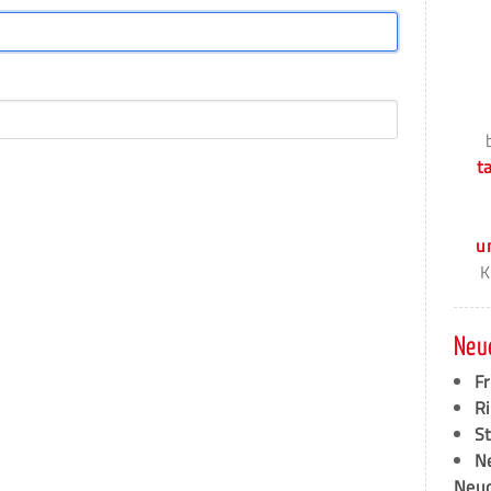
t
u
K
Neu
F
Ri
S
N
Neud