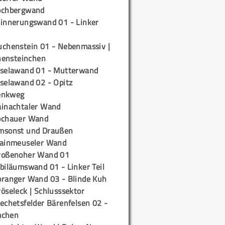
ochbergwand
rinnerungswand 01 - Linker
uchenstein 01 - Nebenmassiv |
ensteinchen
iselawand 01 - Mutterwand
iselawand 02 - Opitz
enkweg
ainachtaler Wand
ochauer Wand
msonst und Draußen
rainmeuseler Wand
roßenoher Wand 01
biläumswand 01 - Linker Teil
oranger Wand 03 - Blinde Kuh
öseleck | Schlusssektor
echetsfelder Bärenfelsen 02 -
mchen