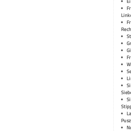
E
Fr
Link
Fr
Rec
S
G
G
Fr
W
S
L
S
Sieb
S
Stip
L
Pusz
N