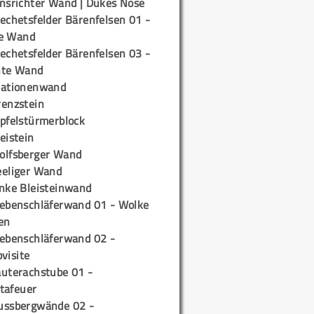
insrichter Wand | Dukes Nose
echetsfelder Bärenfelsen 01 -
e Wand
echetsfelder Bärenfelsen 03 -
hte Wand
tationenwand
renzstein
ipfelstürmerblock
eistein
olfsberger Wand
eeliger Wand
inke Bleisteinwand
iebenschläferwand 01 - Wolke
en
iebenschläferwand 02 -
pvisite
auterachstube 01 -
tafeuer
ussbergwände 02 -