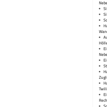
Neb
S
S
S
H
Wand
Au
Höll
E
Neb
E
S
H
Zugl
H
Twil
E
Rech
S