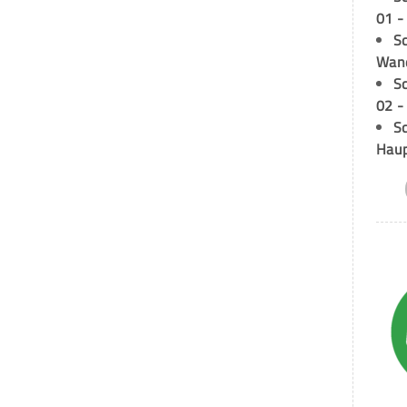
01 -
Sc
Wand
S
02 -
Sc
Hau