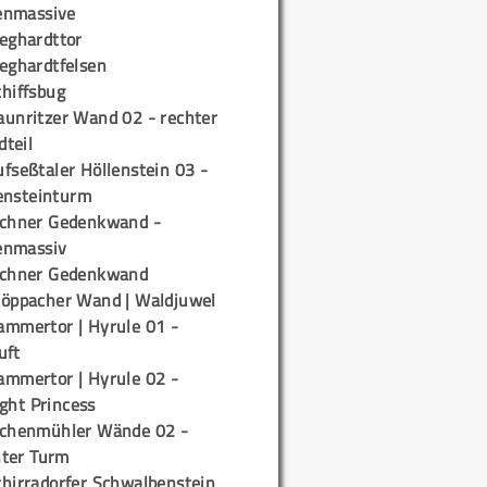
enmassive
ieghardttor
ieghardtfelsen
chiffsbug
aunritzer Wand 02 - rechter
teil
fseßtaler Höllenstein 03 -
ensteinturm
ichner Gedenkwand -
enmassiv
ichner Gedenkwand
töppacher Wand | Waldjuwel
ammertor | Hyrule 01 -
uft
ammertor | Hyrule 02 -
ight Princess
ichenmühler Wände 02 -
ter Turm
chirradorfer Schwalbenstein