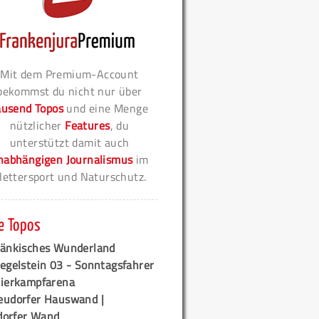
Mit dem Premium-Account
bekommst du nicht nur über
ausend Topos
und eine Menge
nützlicher
Features
, du
unterstützt damit auch
nabhängigen Journalismus
im
lettersport und Naturschutz.
e Topos
ränkisches Wunderland
egelstein 03 - Sonntagsfahrer
tierkampfarena
eudorfer Hauswand |
orfer Wand