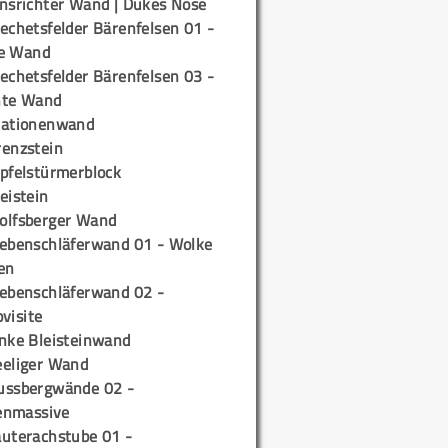
insrichter Wand | Dukes Nose
echetsfelder Bärenfelsen 01 -
e Wand
echetsfelder Bärenfelsen 03 -
hte Wand
tationenwand
renzstein
ipfelstürmerblock
eistein
olfsberger Wand
iebenschläferwand 01 - Wolke
en
iebenschläferwand 02 -
pvisite
inke Bleisteinwand
eeliger Wand
ussbergwände 02 -
enmassive
auterachstube 01 -