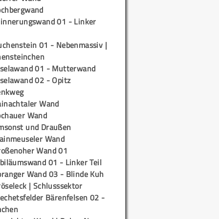
ochbergwand
rinnerungswand 01 - Linker
uchenstein 01 - Nebenmassiv |
ensteinchen
iselawand 01 - Mutterwand
iselawand 02 - Opitz
enkweg
ainachtaler Wand
ochauer Wand
msonst und Draußen
rainmeuseler Wand
roßenoher Wand 01
biläumswand 01 - Linker Teil
oranger Wand 03 - Blinde Kuh
öseleck | Schlusssektor
echetsfelder Bärenfelsen 02 -
mchen