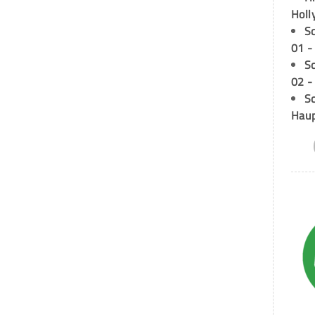
Holl
S
01 -
S
02 -
Sc
Hau