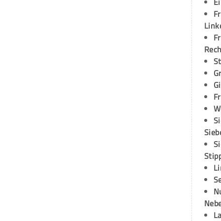
E
Fr
Link
Fr
Rec
S
G
G
Fr
W
S
Sieb
S
Stip
L
S
N
Neb
L