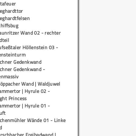
tafeuer
ieghardttor
ieghardtfelsen
chiffsbug
aunritzer Wand 02 - rechter
teil
fseßtaler Höllenstein 03 -
ensteinturm
ichner Gedenkwand
ichner Gedenkwand -
enmassiv
töppacher Wand | Waldjuwel
ammertor | Hyrule 02 -
ight Princess
ammertor | Hyrule 01 -
uft
ichenmühler Wände 01 - Linke
d
irschbacher Freibadwand |