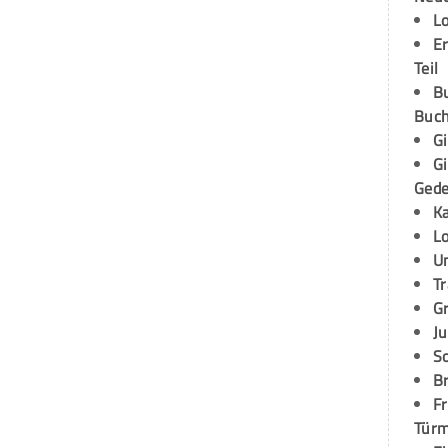
L
E
Teil
B
Buch
G
G
Ged
K
L
U
T
G
Ju
S
Br
Fr
Tür