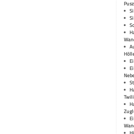
Pusz
S
S
S
H
Wand
Au
Höll
E
E
Neb
S
H
Twil
H
Zugl
E
Wan
H