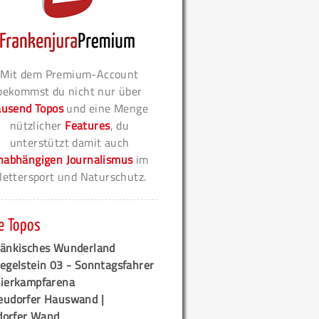
Mit dem Premium-Account
bekommst du nicht nur über
ausend Topos
und eine Menge
nützlicher
Features
, du
unterstützt damit auch
nabhängigen Journalismus
im
lettersport und Naturschutz.
e Topos
ränkisches Wunderland
egelstein 03 - Sonntagsfahrer
tierkampfarena
eudorfer Hauswand |
orfer Wand