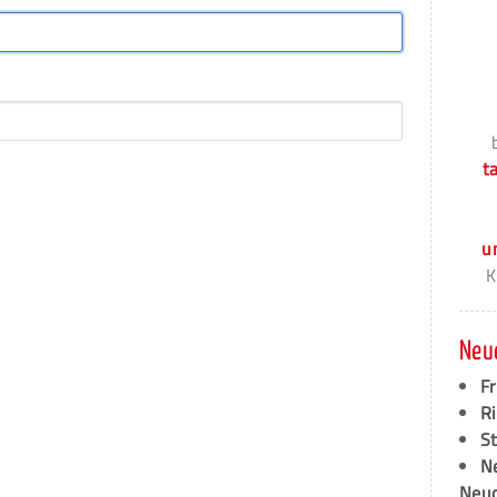
t
u
K
Neu
F
Ri
S
N
Neud