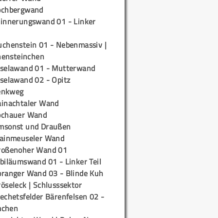
ochbergwand
rinnerungswand 01 - Linker
uchenstein 01 - Nebenmassiv |
ensteinchen
iselawand 01 - Mutterwand
iselawand 02 - Opitz
enkweg
ainachtaler Wand
ochauer Wand
msonst und Draußen
rainmeuseler Wand
roßenoher Wand 01
biläumswand 01 - Linker Teil
oranger Wand 03 - Blinde Kuh
öseleck | Schlusssektor
echetsfelder Bärenfelsen 02 -
mchen