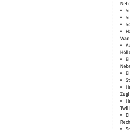
Neb
S
S
S
H
Wand
Au
Höll
E
Neb
E
S
H
Zugl
H
Twil
E
Rech
S