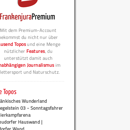
Mit dem Premium-Account
bekommst du nicht nur über
ausend Topos
und eine Menge
nützlicher
Features
, du
unterstützt damit auch
nabhängigen Journalismus
im
lettersport und Naturschutz.
e Topos
ränkisches Wunderland
egelstein 03 - Sonntagsfahrer
tierkampfarena
eudorfer Hauswand |
orfer Wand