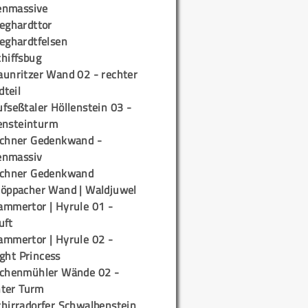
enmassive
ieghardttor
ieghardtfelsen
chiffsbug
aunritzer Wand 02 - rechter
teil
fseßtaler Höllenstein 03 -
ensteinturm
ichner Gedenkwand -
enmassiv
ichner Gedenkwand
töppacher Wand | Waldjuwel
ammertor | Hyrule 01 -
uft
ammertor | Hyrule 02 -
ight Princess
ichenmühler Wände 02 -
ter Turm
chirradorfer Schwalbenstein