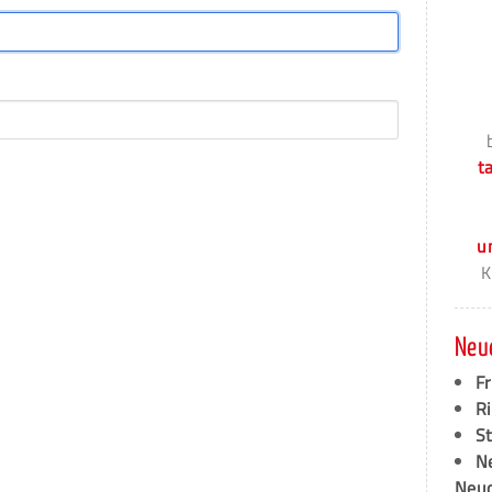
t
u
K
Neu
F
Ri
S
N
Neud