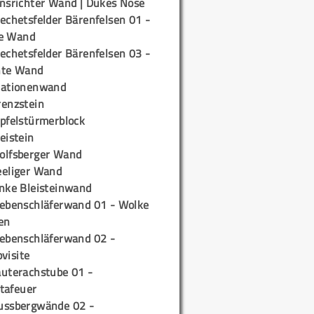
insrichter Wand | Dukes Nose
echetsfelder Bärenfelsen 01 -
e Wand
echetsfelder Bärenfelsen 03 -
hte Wand
tationenwand
renzstein
ipfelstürmerblock
eistein
olfsberger Wand
eeliger Wand
inke Bleisteinwand
iebenschläferwand 01 - Wolke
en
iebenschläferwand 02 -
pvisite
auterachstube 01 -
tafeuer
ussbergwände 02 -