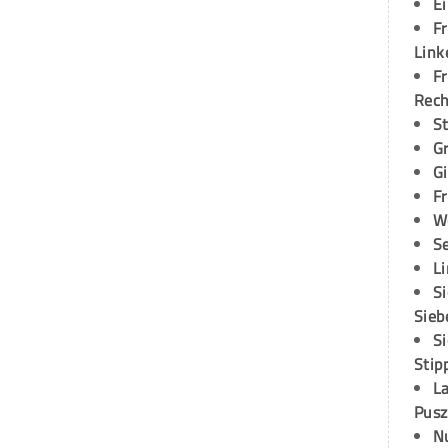
E
Fr
Link
Fr
Rec
S
G
G
Fr
W
S
L
S
Sieb
S
Stip
L
Pusz
N