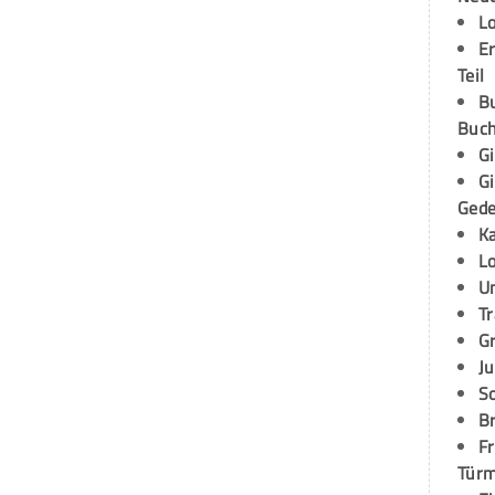
L
E
Teil
B
Buch
G
G
Ged
K
L
U
T
G
Ju
S
Br
Fr
Tür