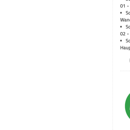
01 -
Sc
Wand
S
02 -
Sc
Hau