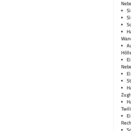
Neb
S
S
S
H
Wand
Au
Höll
E
Neb
E
S
H
Zugl
H
Twil
E
Rech
S