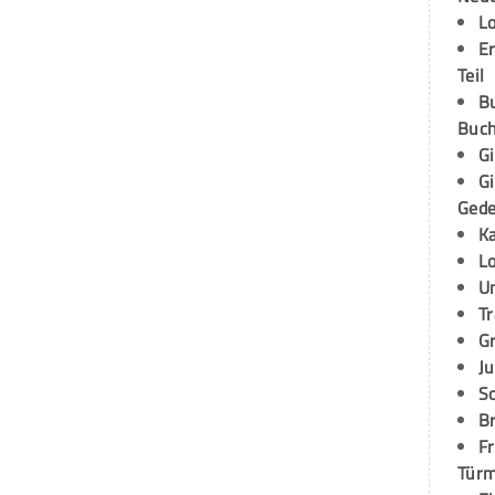
L
E
Teil
B
Buch
G
G
Ged
K
L
U
T
G
Ju
S
Br
Fr
Tür