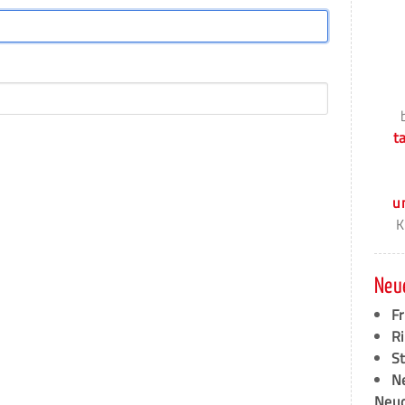
t
u
K
Neu
F
Ri
S
N
Neud