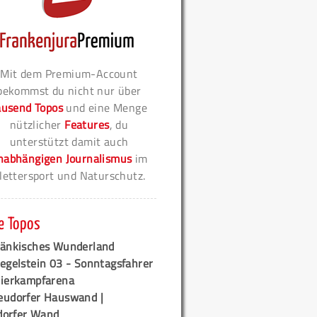
Mit dem Premium-Account
bekommst du nicht nur über
ausend Topos
und eine Menge
nützlicher
Features
, du
unterstützt damit auch
nabhängigen Journalismus
im
lettersport und Naturschutz.
e Topos
ränkisches Wunderland
egelstein 03 - Sonntagsfahrer
tierkampfarena
eudorfer Hauswand |
orfer Wand