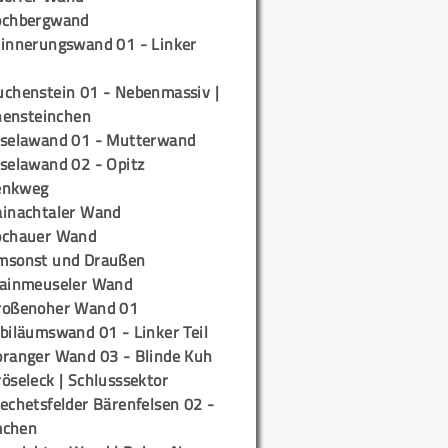
ochbergwand
rinnerungswand 01 - Linker
uchenstein 01 - Nebenmassiv |
ensteinchen
iselawand 01 - Mutterwand
iselawand 02 - Opitz
enkweg
ainachtaler Wand
ochauer Wand
msonst und Draußen
rainmeuseler Wand
roßenoher Wand 01
biläumswand 01 - Linker Teil
oranger Wand 03 - Blinde Kuh
öseleck | Schlusssektor
echetsfelder Bärenfelsen 02 -
mchen