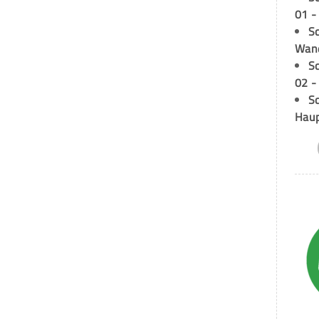
01 -
Sc
Wand
S
02 -
Sc
Hau