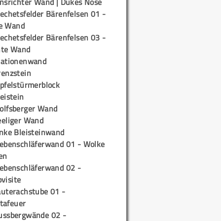
insrichter Wand | Dukes Nose
echetsfelder Bärenfelsen 01 -
e Wand
echetsfelder Bärenfelsen 03 -
hte Wand
tationenwand
renzstein
ipfelstürmerblock
eistein
olfsberger Wand
eeliger Wand
inke Bleisteinwand
iebenschläferwand 01 - Wolke
en
iebenschläferwand 02 -
pvisite
auterachstube 01 -
tafeuer
ussbergwände 02 -