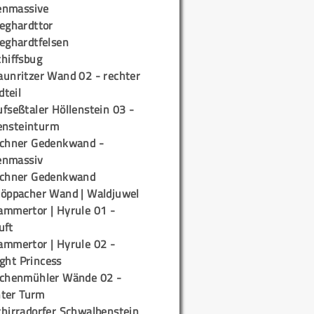
enmassive
ieghardttor
ieghardtfelsen
chiffsbug
aunritzer Wand 02 - rechter
teil
fseßtaler Höllenstein 03 -
ensteinturm
ichner Gedenkwand -
enmassiv
ichner Gedenkwand
töppacher Wand | Waldjuwel
ammertor | Hyrule 01 -
uft
ammertor | Hyrule 02 -
ight Princess
ichenmühler Wände 02 -
ter Turm
chirradorfer Schwalbenstein