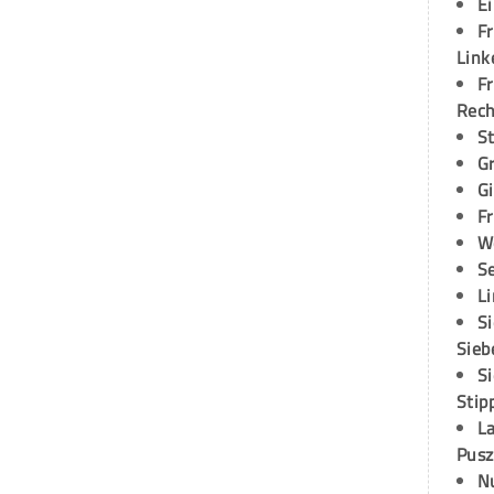
E
Fr
Link
Fr
Rec
S
G
G
Fr
W
S
L
S
Sieb
S
Stip
L
Pusz
N