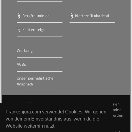
Bergfreunde.de
Klettern Trubachtal
Klettersteige
Werbung
AGBs
Unser journalistischer
Anspruch
Die hier veröffentlichten Inhalte unterliegen dem internationalen
Urheberrecht (Copyright) und dürfen nicht kopiert, verändert oder
Frankenjura.com verwendet Cookies. Wir gehen
unverändert wiederveröffentlicht werden. Gegen Verstöße werden
von deinem Einverständnis aus, wenn du die
wir auf juristischem Wege vorgehen.
Website weiterhin nutzt.