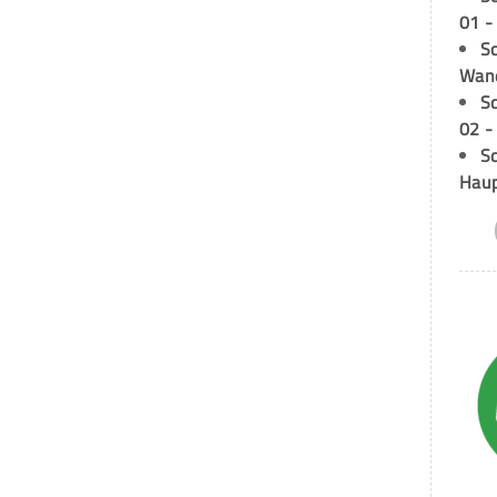
01 -
Sc
Wand
S
02 -
Sc
Hau