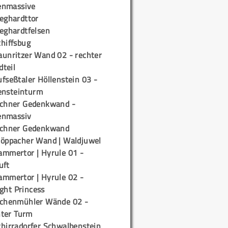
enmassive
ieghardttor
ieghardtfelsen
chiffsbug
aunritzer Wand 02 - rechter
teil
fseßtaler Höllenstein 03 -
ensteinturm
ichner Gedenkwand -
enmassiv
ichner Gedenkwand
töppacher Wand | Waldjuwel
ammertor | Hyrule 01 -
uft
ammertor | Hyrule 02 -
ight Princess
ichenmühler Wände 02 -
ter Turm
chirradorfer Schwalbenstein