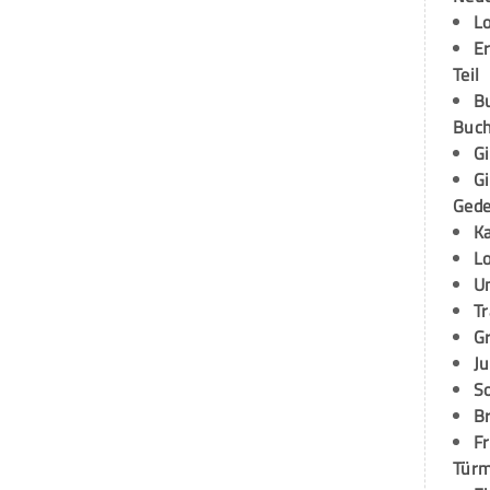
L
E
Teil
B
Buch
G
G
Ged
K
L
U
T
G
Ju
S
Br
Fr
Tür