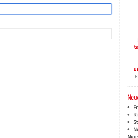
t
u
K
Neu
F
Ri
S
N
Neud