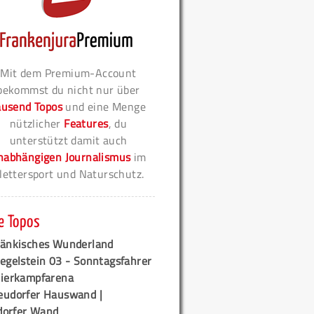
Mit dem Premium-Account
bekommst du nicht nur über
ausend Topos
und eine Menge
nützlicher
Features
, du
unterstützt damit auch
nabhängigen Journalismus
im
lettersport und Naturschutz.
e Topos
ränkisches Wunderland
egelstein 03 - Sonntagsfahrer
tierkampfarena
eudorfer Hauswand |
orfer Wand