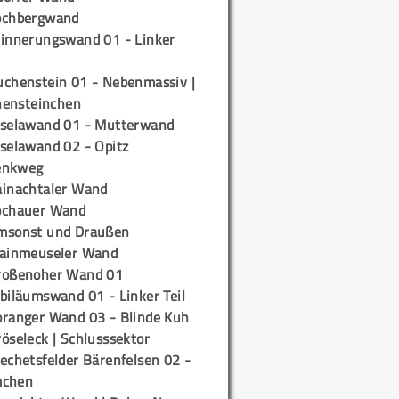
ochbergwand
rinnerungswand 01 - Linker
uchenstein 01 - Nebenmassiv |
ensteinchen
iselawand 01 - Mutterwand
iselawand 02 - Opitz
enkweg
ainachtaler Wand
ochauer Wand
msonst und Draußen
rainmeuseler Wand
roßenoher Wand 01
biläumswand 01 - Linker Teil
oranger Wand 03 - Blinde Kuh
öseleck | Schlusssektor
echetsfelder Bärenfelsen 02 -
mchen