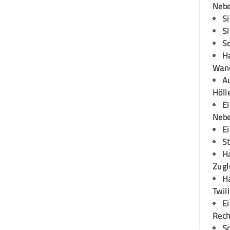
Neb
S
S
S
H
Wand
Au
Höll
E
Neb
E
S
H
Zugl
H
Twil
E
Rech
S