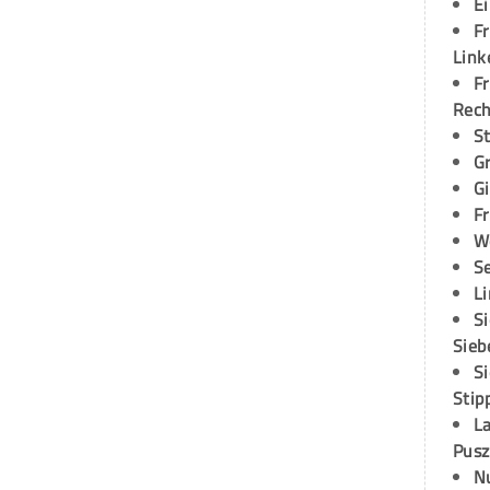
E
Fr
Link
Fr
Rec
S
G
G
Fr
W
S
L
S
Sieb
S
Stip
L
Pusz
N