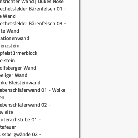
insrichter Wand | Dukes Nose
echetsfelder Bärenfelsen 01 -
e Wand
echetsfelder Bärenfelsen 03 -
hte Wand
tationenwand
renzstein
ipfelstürmerblock
eistein
olfsberger Wand
eeliger Wand
inke Bleisteinwand
iebenschläferwand 01 - Wolke
en
iebenschläferwand 02 -
pvisite
auterachstube 01 -
tafeuer
ussbergwände 02 -