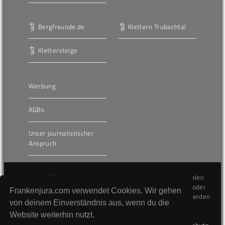
Bergfreunde.de
Klettern Trubachtal
Klettersteige
Werbung
AGBs
Unser journalistischer
Anspruch
Die hier veröffentlichten Inhalte unterliegen dem internationalen
Urheberrecht (Copyright) und dürfen nicht kopiert, verändert oder
Frankenjura.com verwendet Cookies. Wir gehen
unverändert wiederveröffentlicht werden. Gegen Verstöße werden
von deinem Einverständnis aus, wenn du die
wir auf juristischem Wege vorgehen.
Website weiterhin nutzt.