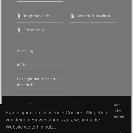
Bergfreunde.de
Klettern Trubachtal
Klettersteige
Werbung
AGBs
Unser journalistischer
Anspruch
Die hier veröffentlichten Inhalte unterliegen dem internationalen
Urheberrecht (Copyright) und dürfen nicht kopiert, verändert oder
Frankenjura.com verwendet Cookies. Wir gehen
unverändert wiederveröffentlicht werden. Gegen Verstöße werden
von deinem Einverständnis aus, wenn du die
wir auf juristischem Wege vorgehen.
Website weiterhin nutzt.