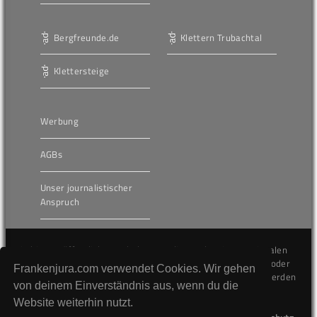
Bergfreunde.de
Klettern Trubachtal
Klettersteige
Werbung
AGBs
Unser journalistischer
Anspruch
Die hier veröffentlichten Inhalte unterliegen dem internationalen
Urheberrecht (Copyright) und dürfen nicht kopiert, verändert oder
Frankenjura.com verwendet Cookies. Wir gehen
unverändert wiederveröffentlicht werden. Gegen Verstöße werden
von deinem Einverständnis aus, wenn du die
wir auf juristischem Wege vorgehen.
Website weiterhin nutzt.