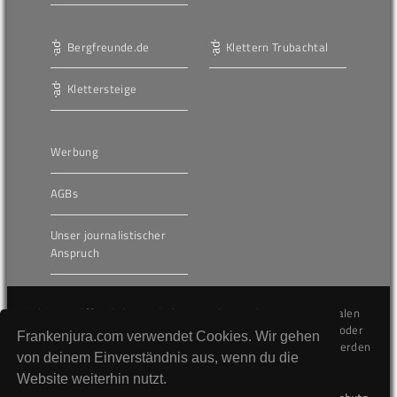
Bergfreunde.de
Klettern Trubachtal
Klettersteige
Werbung
AGBs
Unser journalistischer
Anspruch
Die hier veröffentlichten Inhalte unterliegen dem internationalen
Urheberrecht (Copyright) und dürfen nicht kopiert, verändert oder
Frankenjura.com verwendet Cookies. Wir gehen
unverändert wiederveröffentlicht werden. Gegen Verstöße werden
von deinem Einverständnis aus, wenn du die
wir auf juristischem Wege vorgehen.
Website weiterhin nutzt.