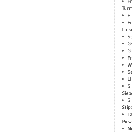
Fr
Tür
E
Fr
Link
S
G
G
Fr
W
S
L
S
Sieb
S
Stip
L
Pusz
N