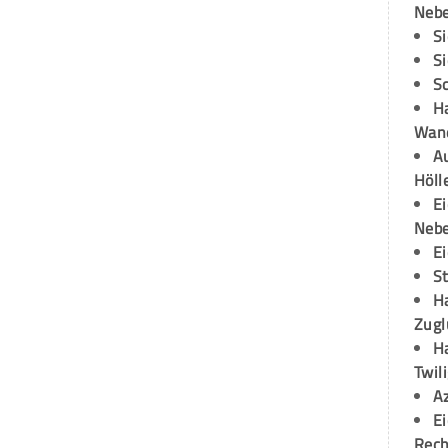
Neb
S
S
S
H
Wand
Au
Höll
E
Neb
E
S
H
Zugl
H
Twil
A
E
Rech