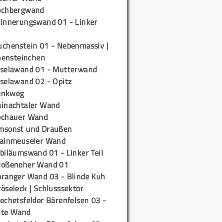
ochbergwand
rinnerungswand 01 - Linker
uchenstein 01 - Nebenmassiv |
ensteinchen
iselawand 01 - Mutterwand
iselawand 02 - Opitz
enkweg
ainachtaler Wand
ochauer Wand
msonst und Draußen
rainmeuseler Wand
biläumswand 01 - Linker Teil
roßenoher Wand 01
oranger Wand 03 - Blinde Kuh
öseleck | Schlusssektor
echetsfelder Bärenfelsen 03 -
hte Wand