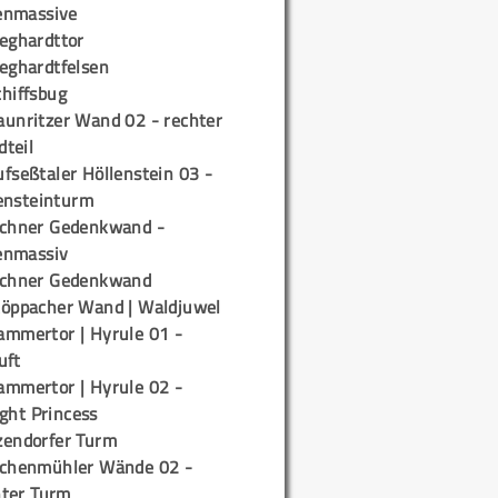
enmassive
ieghardttor
ieghardtfelsen
chiffsbug
aunritzer Wand 02 - rechter
teil
fseßtaler Höllenstein 03 -
ensteinturm
ichner Gedenkwand -
enmassiv
ichner Gedenkwand
töppacher Wand | Waldjuwel
ammertor | Hyrule 01 -
uft
ammertor | Hyrule 02 -
ight Princess
zendorfer Turm
ichenmühler Wände 02 -
ter Turm