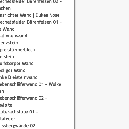
echetsfelder Bärenfelsen 02 -
mchen
insrichter Wand | Dukes Nose
echetsfelder Bärenfelsen 01 -
e Wand
tationenwand
renzstein
ipfelstürmerblock
eistein
olfsberger Wand
eeliger Wand
inke Bleisteinwand
iebenschläferwand 01 - Wolke
en
iebenschläferwand 02 -
pvisite
auterachstube 01 -
tafeuer
ussbergwände 02 -