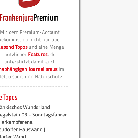
Mit dem Premium-Account
bekommst du nicht nur über
ausend Topos
und eine Menge
nützlicher
Features
, du
unterstützt damit auch
nabhängigen Journalismus
im
lettersport und Naturschutz.
e Topos
ränkisches Wunderland
egelstein 03 - Sonntagsfahrer
tierkampfarena
eudorfer Hauswand |
orfer Wand