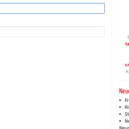
t
u
K
Neu
F
Ri
S
N
Neud