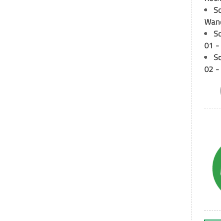
Sc
Wand
S
01 -
S
02 -