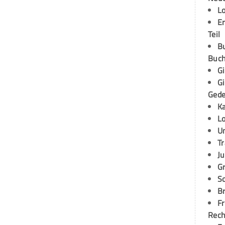
L
E
Teil
B
Buch
G
G
Ged
K
L
U
T
Ju
G
S
Br
Fr
Rec