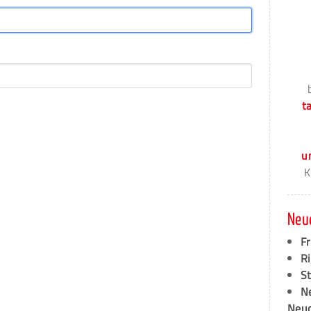
t
u
K
Neu
F
Ri
S
N
Neud