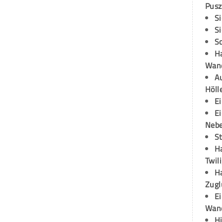
Pusz
S
S
S
H
Wand
Au
Höll
E
E
Neb
S
H
Twil
H
Zugl
E
Wan
H