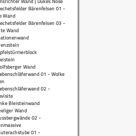
insrichter Wand | Dukes Nose
echetsfelder Bärenfelsen 01 -
e Wand
echetsfelder Bärenfelsen 03 -
hte Wand
tationenwand
renzstein
ipfelstürmerblock
eistein
olfsberger Wand
iebenschläferwand 01 - Wolke
en
iebenschläferwand 02 -
pvisite
inke Bleisteinwand
eeliger Wand
ussbergwände 02 -
enmassive
auterachstube 01 -