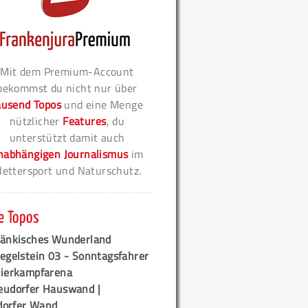
Mit dem Premium-Account
bekommst du nicht nur über
ausend Topos
und eine Menge
nützlicher
Features
, du
unterstützt damit auch
nabhängigen Journalismus
im
lettersport und Naturschutz.
e Topos
ränkisches Wunderland
egelstein 03 - Sonntagsfahrer
tierkampfarena
eudorfer Hauswand |
orfer Wand