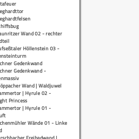
tafeuer
ieghardttor
ieghardtfelsen
chiffsbug
aunritzer Wand 02 - rechter
teil
fseßtaler Höllenstein 03 -
ensteinturm
ichner Gedenkwand
ichner Gedenkwand -
enmassiv
töppacher Wand | Waldjuwel
ammertor | Hyrule 02 -
ight Princess
ammertor | Hyrule 01 -
uft
ichenmühler Wände 01 - Linke
d
irschbacher Freibadwand |