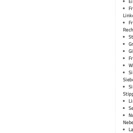
E
Fr
Link
Fr
Rec
S
G
G
Fr
W
S
Sieb
S
Stip
L
S
N
Neb
L