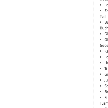
L
E
Teil
B
Buch
G
G
Ged
K
L
U
T
G
Ju
S
Br
Fr
Tür