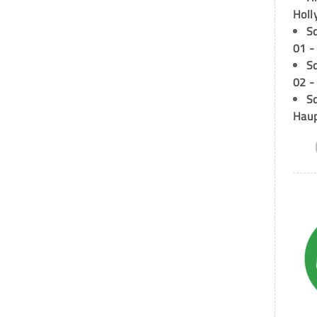
Holl
S
01 -
S
02 -
Sc
Hau