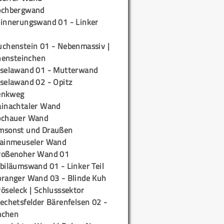
ochbergwand
rinnerungswand 01 - Linker
uchenstein 01 - Nebenmassiv |
ensteinchen
iselawand 01 - Mutterwand
iselawand 02 - Opitz
enkweg
ainachtaler Wand
ochauer Wand
msonst und Draußen
rainmeuseler Wand
roßenoher Wand 01
biläumswand 01 - Linker Teil
oranger Wand 03 - Blinde Kuh
öseleck | Schlusssektor
echetsfelder Bärenfelsen 02 -
mchen