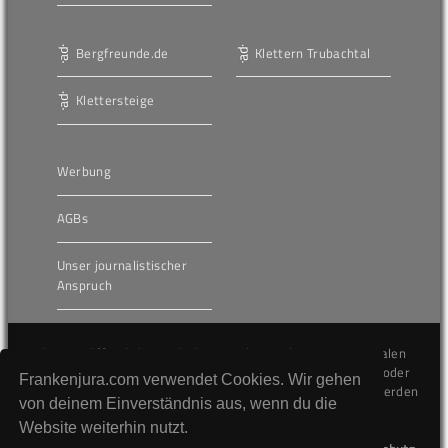
Bergfreunde.de
Klettern Trubachtal
Klettersteige
Werbung
AGBs
Unser journalistischer
Anspruch
Die hier veröffentlichten Inhalte unterliegen dem internationalen
Urheberrecht (Copyright) und dürfen nicht kopiert, verändert oder
Frankenjura.com verwendet Cookies. Wir gehen
unverändert wiederveröffentlicht werden. Gegen Verstöße werden
von deinem Einverständnis aus, wenn du die
wir auf juristischem Wege vorgehen.
Website weiterhin nutzt.