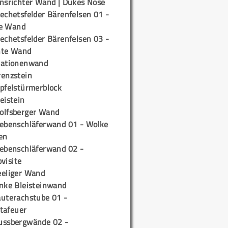
insrichter Wand | Dukes Nose
echetsfelder Bärenfelsen 01 -
e Wand
echetsfelder Bärenfelsen 03 -
hte Wand
tationenwand
renzstein
ipfelstürmerblock
eistein
olfsberger Wand
iebenschläferwand 01 - Wolke
en
iebenschläferwand 02 -
pvisite
eeliger Wand
inke Bleisteinwand
auterachstube 01 -
tafeuer
ussbergwände 02 -