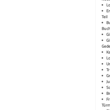
L
E
Teil
B
Buch
G
G
Ged
K
L
U
T
G
Ju
S
Br
Fr
Tür