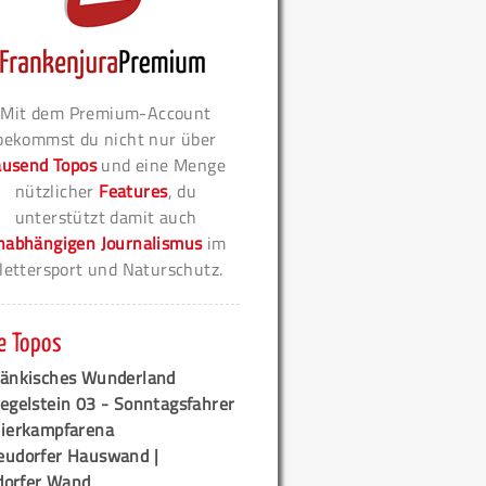
Mit dem Premium-Account
bekommst du nicht nur über
ausend Topos
und eine Menge
nützlicher
Features
, du
unterstützt damit auch
nabhängigen Journalismus
im
lettersport und Naturschutz.
e Topos
ränkisches Wunderland
egelstein 03 - Sonntagsfahrer
tierkampfarena
eudorfer Hauswand |
orfer Wand