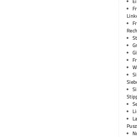
E
Fr
Link
Fr
Rec
S
G
G
Fr
W
S
Sieb
S
Stip
S
L
L
Pusz
N