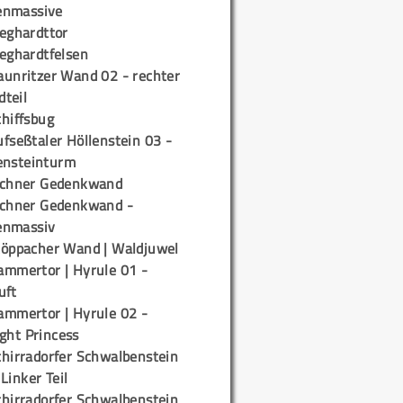
enmassive
ieghardttor
ieghardtfelsen
aunritzer Wand 02 - rechter
teil
chiffsbug
fseßtaler Höllenstein 03 -
ensteinturm
ichner Gedenkwand
ichner Gedenkwand -
enmassiv
töppacher Wand | Waldjuwel
ammertor | Hyrule 01 -
uft
ammertor | Hyrule 02 -
ight Princess
chirradorfer Schwalbenstein
 Linker Teil
chirradorfer Schwalbenstein