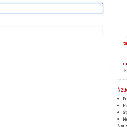
t
u
K
Neu
F
Ri
S
N
Neud