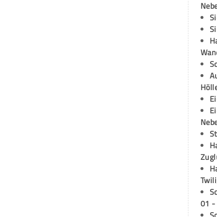
Neb
S
S
H
Wand
S
Au
Höll
E
E
Neb
S
H
Zugl
H
Twil
S
01 -
S