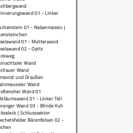
ochbergwand
rinnerungswand 01 - Linker
uchenstein 01 - Nebenmassiv |
ensteinchen
iselawand 01 - Mutterwand
iselawand 02 - Opitz
enkweg
ainachtaler Wand
ochauer Wand
msonst und Draußen
rainmeuseler Wand
roßenoher Wand 01
biläumswand 01 - Linker Teil
oranger Wand 03 - Blinde Kuh
öseleck | Schlusssektor
echetsfelder Bärenfelsen 02 -
mchen