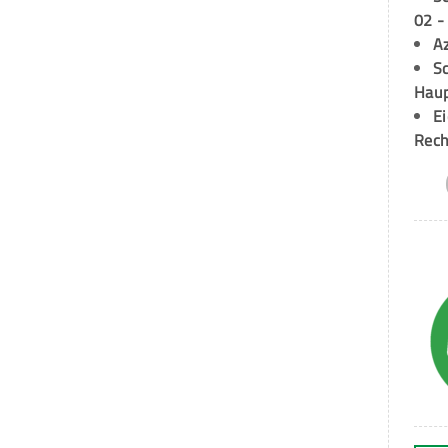
02 -
A
Sc
Hau
E
Rech