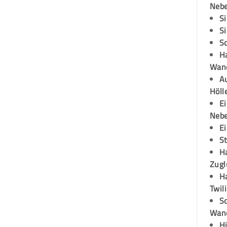
Neb
S
S
S
H
Wand
Au
Höll
E
Neb
E
S
H
Zugl
H
Twil
Sc
Wand
H