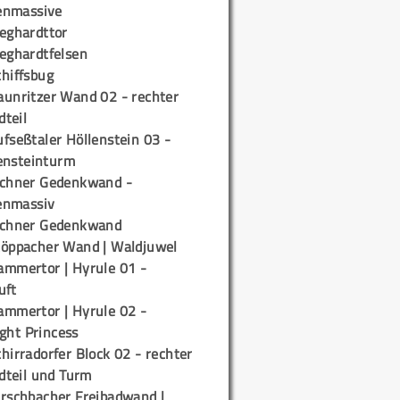
enmassive
ieghardttor
ieghardtfelsen
chiffsbug
aunritzer Wand 02 - rechter
teil
fseßtaler Höllenstein 03 -
ensteinturm
ichner Gedenkwand -
enmassiv
ichner Gedenkwand
töppacher Wand | Waldjuwel
ammertor | Hyrule 01 -
uft
ammertor | Hyrule 02 -
ight Princess
hirradorfer Block 02 - rechter
teil und Turm
irschbacher Freibadwand |