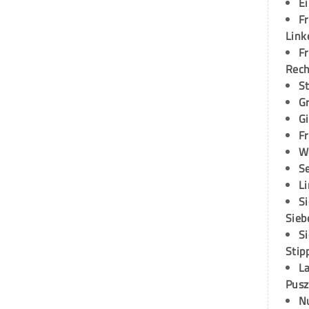
E
Fr
Link
Fr
Rec
S
G
G
Fr
W
S
L
S
Sieb
S
Stip
L
Pusz
N