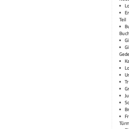
L
E
Teil
B
Buch
G
G
Ged
K
L
U
T
G
Ju
S
Br
Fr
Tür