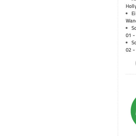
Holl
E
Wan
S
01 -
S
02 -