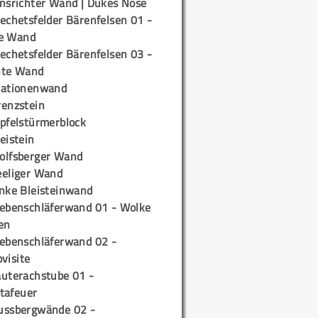
insrichter Wand | Dukes Nose
echetsfelder Bärenfelsen 01 -
e Wand
echetsfelder Bärenfelsen 03 -
hte Wand
tationenwand
renzstein
ipfelstürmerblock
eistein
olfsberger Wand
eeliger Wand
inke Bleisteinwand
iebenschläferwand 01 - Wolke
en
iebenschläferwand 02 -
pvisite
auterachstube 01 -
tafeuer
ussbergwände 02 -