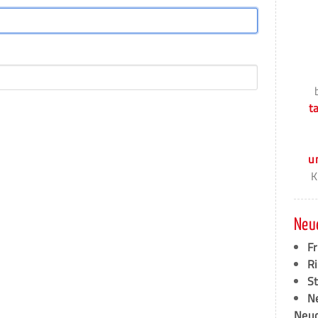
t
u
K
Neu
F
Ri
S
N
Neud