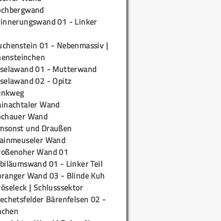
ochbergwand
rinnerungswand 01 - Linker
uchenstein 01 - Nebenmassiv |
ensteinchen
iselawand 01 - Mutterwand
iselawand 02 - Opitz
enkweg
ainachtaler Wand
ochauer Wand
msonst und Draußen
rainmeuseler Wand
roßenoher Wand 01
biläumswand 01 - Linker Teil
oranger Wand 03 - Blinde Kuh
öseleck | Schlusssektor
echetsfelder Bärenfelsen 02 -
mchen