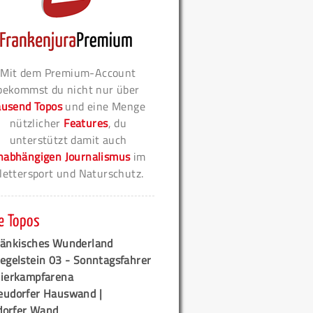
Mit dem Premium-Account
bekommst du nicht nur über
ausend Topos
und eine Menge
nützlicher
Features
, du
unterstützt damit auch
nabhängigen Journalismus
im
lettersport und Naturschutz.
e Topos
ränkisches Wunderland
egelstein 03 - Sonntagsfahrer
tierkampfarena
eudorfer Hauswand |
orfer Wand