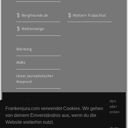
Bergfreunde.de
Klettern Trubachtal
Klettersteige
Werbung
AGBs
Unser journalistischer
Anspruch
Die hier veröffentlichten Inhalte unterliegen dem internationalen
Urheberrecht (Copyright) und dürfen nicht kopiert, verändert oder
Frankenjura.com verwendet Cookies. Wir gehen
unverändert wiederveröffentlicht werden. Gegen Verstöße werden
von deinem Einverständnis aus, wenn du die
wir auf juristischem Wege vorgehen.
Website weiterhin nutzt.