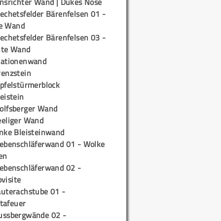
insrichter Wand | Dukes Nose
echetsfelder Bärenfelsen 01 -
e Wand
echetsfelder Bärenfelsen 03 -
hte Wand
tationenwand
renzstein
ipfelstürmerblock
eistein
olfsberger Wand
eeliger Wand
inke Bleisteinwand
iebenschläferwand 01 - Wolke
en
iebenschläferwand 02 -
pvisite
auterachstube 01 -
tafeuer
ussbergwände 02 -