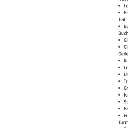
L
E
Teil
B
Buch
G
G
Ged
K
L
U
T
G
Ju
S
Br
Fr
Tür