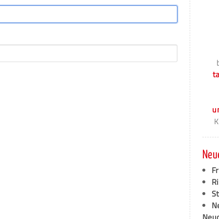
t
u
K
Neu
F
Ri
S
N
Neud