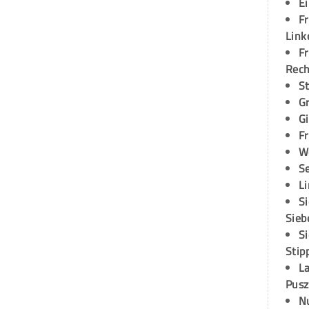
E
Fr
Link
Fr
Rec
S
G
G
Fr
W
S
L
S
Sieb
S
Stip
L
Pusz
N