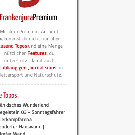
Mit dem Premium-Account
bekommst du nicht nur über
ausend Topos
und eine Menge
nützlicher
Features
, du
unterstützt damit auch
nabhängigen Journalismus
im
lettersport und Naturschutz.
e Topos
ränkisches Wunderland
egelstein 03 - Sonntagsfahrer
tierkampfarena
eudorfer Hauswand |
orfer Wand