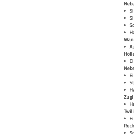
Neb
S
S
S
H
Wand
Au
Höll
E
Neb
E
S
H
Zugl
H
Twil
E
Rech
S