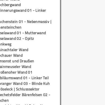
ochbergwand
rinnerungswand 01 - Linker
uchenstein 01 - Nebenmassiv |
ensteinchen
iselawand 01 - Mutterwand
iselawand 02 - Opitz
enkweg
ainachtaler Wand
ochauer Wand
msonst und Draußen
rainmeuseler Wand
roßenoher Wand 01
biläumswand 01 - Linker Teil
oranger Wand 03 - Blinde Kuh
öseleck | Schlusssektor
echetsfelder Bärenfelsen 02 -
mchen