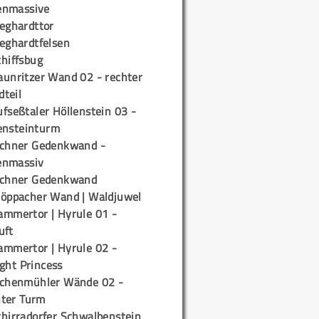
enmassive
ieghardttor
ieghardtfelsen
chiffsbug
aunritzer Wand 02 - rechter
teil
fseßtaler Höllenstein 03 -
ensteinturm
ichner Gedenkwand -
enmassiv
ichner Gedenkwand
töppacher Wand | Waldjuwel
ammertor | Hyrule 01 -
uft
ammertor | Hyrule 02 -
ight Princess
ichenmühler Wände 02 -
ter Turm
chirradorfer Schwalbenstein