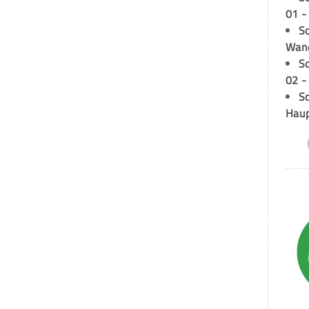
01 -
Sc
Wand
S
02 -
Sc
Hau