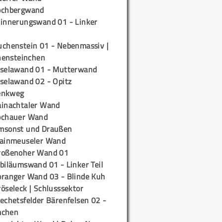
ochbergwand
rinnerungswand 01 - Linker
uchenstein 01 - Nebenmassiv |
ensteinchen
iselawand 01 - Mutterwand
iselawand 02 - Opitz
enkweg
ainachtaler Wand
ochauer Wand
msonst und Draußen
rainmeuseler Wand
roßenoher Wand 01
biläumswand 01 - Linker Teil
oranger Wand 03 - Blinde Kuh
öseleck | Schlusssektor
echetsfelder Bärenfelsen 02 -
mchen