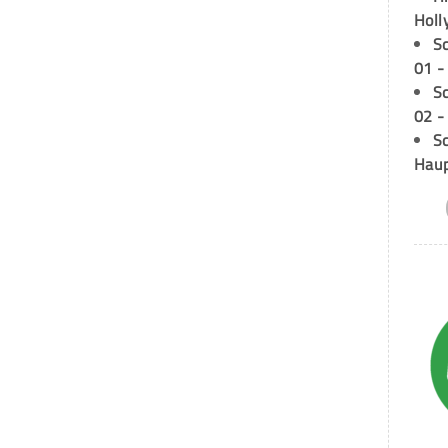
Holl
S
01 -
S
02 -
Sc
Hau