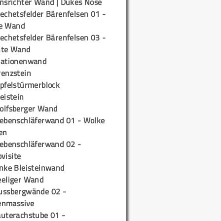
insrichter Wand | Dukes Nose
echetsfelder Bärenfelsen 01 -
e Wand
echetsfelder Bärenfelsen 03 -
hte Wand
tationenwand
renzstein
ipfelstürmerblock
eistein
olfsberger Wand
iebenschläferwand 01 - Wolke
en
iebenschläferwand 02 -
pvisite
inke Bleisteinwand
eeliger Wand
ussbergwände 02 -
enmassive
auterachstube 01 -