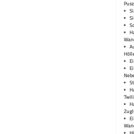
Pusz
S
S
S
H
Wand
Au
Höll
E
E
Neb
S
H
Twil
H
Zugl
E
Wan
H