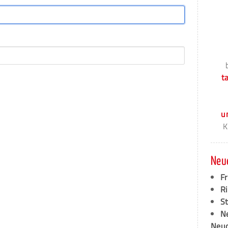
t
u
K
Neu
F
Ri
S
N
Neud