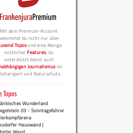
Mit dem Premium-Account
bekommst du nicht nur über
ausend Topos
und eine Menge
nützlicher
Features
, du
unterstützt damit auch
nabhängigen Journalismus
im
lettersport und Naturschutz.
e Topos
ränkisches Wunderland
egelstein 03 - Sonntagsfahrer
tierkampfarena
eudorfer Hauswand |
orfer Wand