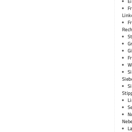
E
Fr
Link
Fr
Rec
S
G
G
Fr
W
S
Sieb
S
Stip
L
S
N
Neb
L