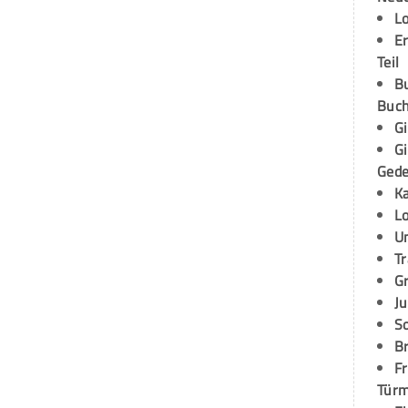
L
E
Teil
B
Buch
G
G
Ged
K
L
U
T
G
Ju
S
Br
Fr
Tür