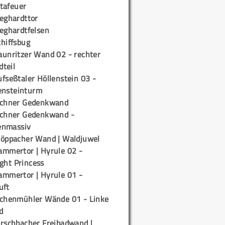
tafeuer
ieghardttor
ieghardtfelsen
chiffsbug
aunritzer Wand 02 - rechter
teil
fseßtaler Höllenstein 03 -
ensteinturm
ichner Gedenkwand
ichner Gedenkwand -
enmassiv
töppacher Wand | Waldjuwel
ammertor | Hyrule 02 -
ight Princess
ammertor | Hyrule 01 -
uft
ichenmühler Wände 01 - Linke
d
irschbacher Freibadwand |