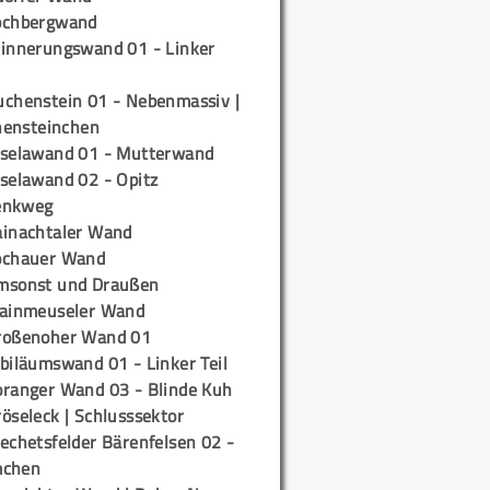
ochbergwand
rinnerungswand 01 - Linker
uchenstein 01 - Nebenmassiv |
ensteinchen
iselawand 01 - Mutterwand
iselawand 02 - Opitz
enkweg
ainachtaler Wand
ochauer Wand
msonst und Draußen
rainmeuseler Wand
roßenoher Wand 01
biläumswand 01 - Linker Teil
oranger Wand 03 - Blinde Kuh
öseleck | Schlusssektor
echetsfelder Bärenfelsen 02 -
mchen