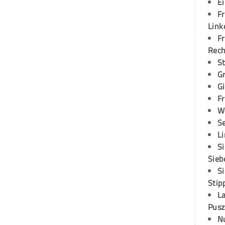
E
Fr
Link
Fr
Rec
S
G
G
Fr
W
S
L
S
Sieb
S
Stip
L
Pusz
N