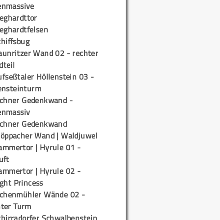
enmassive
ieghardttor
ieghardtfelsen
chiffsbug
aunritzer Wand 02 - rechter
teil
fseßtaler Höllenstein 03 -
ensteinturm
ichner Gedenkwand -
enmassiv
ichner Gedenkwand
töppacher Wand | Waldjuwel
ammertor | Hyrule 01 -
uft
ammertor | Hyrule 02 -
ight Princess
ichenmühler Wände 02 -
ter Turm
chirradorfer Schwalbenstein