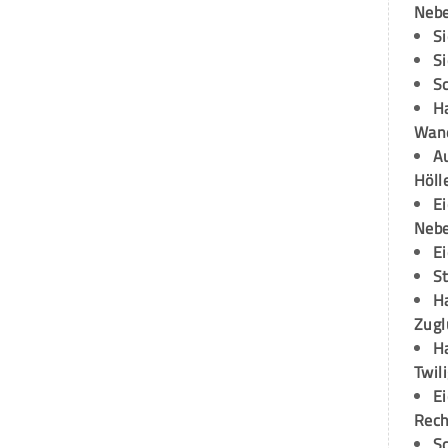
Neb
S
S
S
H
Wand
Au
Höll
E
Neb
E
S
H
Zugl
H
Twil
E
Rech
S