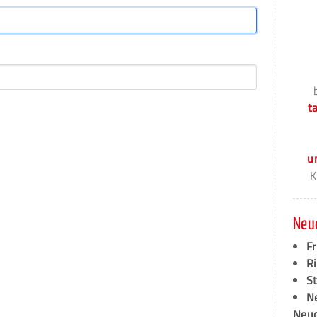
t
u
K
Neu
F
Ri
S
N
Neud