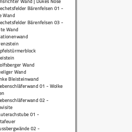
insrichter Wand | Dukes Nose
echetsfelder Bärenfelsen 01 -
e Wand
echetsfelder Bärenfelsen 03 -
hte Wand
tationenwand
renzstein
ipfelstürmerblock
eistein
olfsberger Wand
eeliger Wand
inke Bleisteinwand
iebenschläferwand 01 - Wolke
en
iebenschläferwand 02 -
pvisite
auterachstube 01 -
tafeuer
ussbergwände 02 -