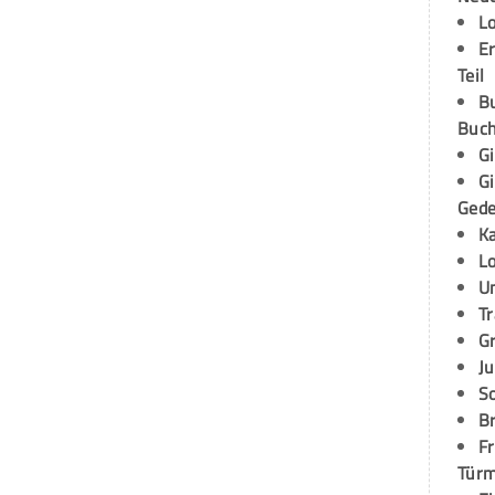
L
E
Teil
B
Buch
G
G
Ged
K
L
U
T
G
Ju
S
Br
Fr
Tür