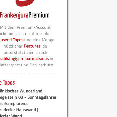
Mit dem Premium-Account
bekommst du nicht nur über
ausend Topos
und eine Menge
nützlicher
Features
, du
unterstützt damit auch
nabhängigen Journalismus
im
lettersport und Naturschutz.
e Topos
ränkisches Wunderland
egelstein 03 - Sonntagsfahrer
tierkampfarena
eudorfer Hauswand |
orfer Wand