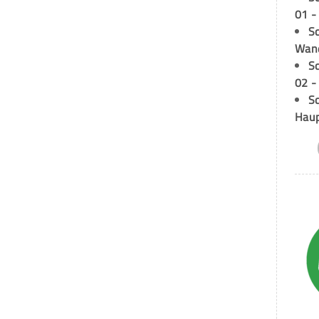
01 -
Sc
Wand
S
02 -
Sc
Hau