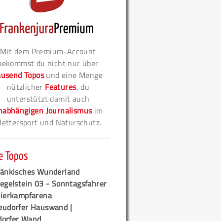
Mit dem Premium-Account
bekommst du nicht nur über
ausend Topos
und eine Menge
nützlicher
Features
, du
unterstützt damit auch
nabhängigen Journalismus
im
lettersport und Naturschutz.
e Topos
ränkisches Wunderland
egelstein 03 - Sonntagsfahrer
tierkampfarena
eudorfer Hauswand |
orfer Wand