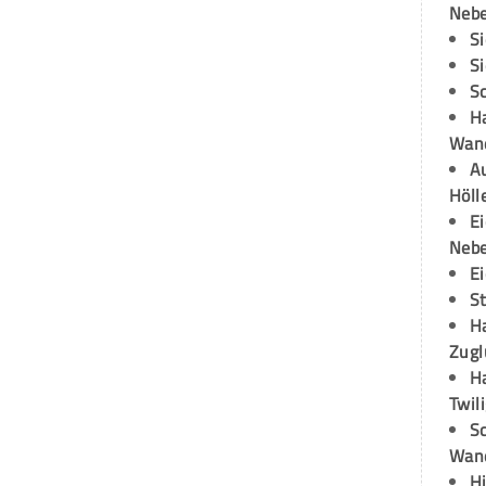
Neb
S
S
S
H
Wand
Au
Höll
E
Neb
E
S
H
Zugl
H
Twil
Sc
Wand
H