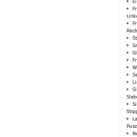
E
Fr
Link
Fr
Rec
S
G
G
Fr
W
S
L
S
Sieb
S
Stip
L
Pusz
N