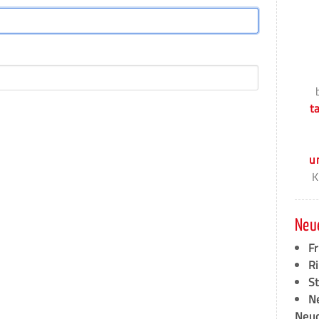
t
u
K
Neu
F
Ri
S
N
Neud