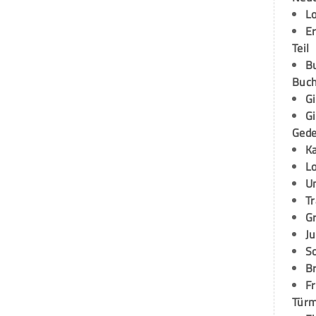
L
E
Teil
B
Buch
G
G
Ged
K
L
U
T
G
Ju
S
Br
Fr
Tür