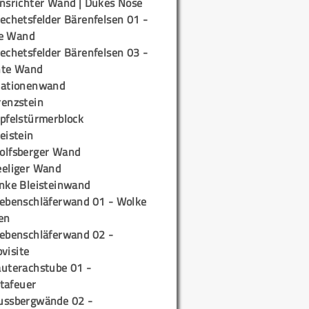
insrichter Wand | Dukes Nose
echetsfelder Bärenfelsen 01 -
e Wand
echetsfelder Bärenfelsen 03 -
hte Wand
tationenwand
renzstein
ipfelstürmerblock
eistein
olfsberger Wand
eeliger Wand
inke Bleisteinwand
iebenschläferwand 01 - Wolke
en
iebenschläferwand 02 -
pvisite
auterachstube 01 -
tafeuer
ussbergwände 02 -