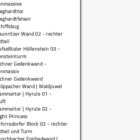
enmassive
ieghardttor
ieghardtfelsen
chiffsbug
aunritzer Wand 02 - rechter
teil
fseßtaler Höllenstein 03 -
ensteinturm
ichner Gedenkwand -
enmassiv
ichner Gedenkwand
töppacher Wand | Waldjuwel
ammertor | Hyrule 01 -
uft
ammertor | Hyrule 02 -
ight Princess
hirradorfer Block 02 - rechter
teil und Turm
irschbacher Freibadwand |