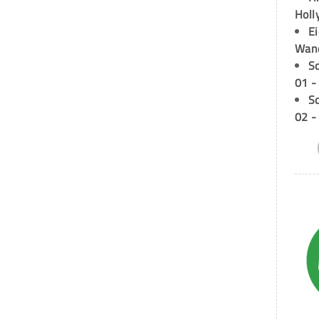
Holl
E
Wan
S
01 -
S
02 -