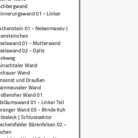
ochbergwand
rinnerungswand 01 - Linker
uchenstein 01 - Nebenmassiv |
ensteinchen
iselawand 01 - Mutterwand
iselawand 02 - Opitz
enkweg
ainachtaler Wand
ochauer Wand
msonst und Draußen
rainmeuseler Wand
roßenoher Wand 01
biläumswand 01 - Linker Teil
oranger Wand 03 - Blinde Kuh
öseleck | Schlusssektor
echetsfelder Bärenfelsen 02 -
mchen