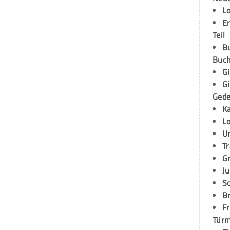
L
E
Teil
B
Buch
G
G
Ged
K
L
U
T
G
Ju
S
Br
Fr
Tür