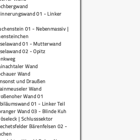
ochbergwand
rinnerungswand 01 - Linker
uchenstein 01 - Nebenmassiv |
ensteinchen
iselawand 01 - Mutterwand
iselawand 02 - Opitz
enkweg
ainachtaler Wand
ochauer Wand
msonst und Draußen
rainmeuseler Wand
roßenoher Wand 01
biläumswand 01 - Linker Teil
oranger Wand 03 - Blinde Kuh
öseleck | Schlusssektor
echetsfelder Bärenfelsen 02 -
mchen