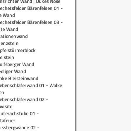
insrichter Wand | Dukes Nose
echetsfelder Bärenfelsen 01 -
e Wand
echetsfelder Bärenfelsen 03 -
hte Wand
tationenwand
renzstein
ipfelstürmerblock
eistein
olfsberger Wand
eeliger Wand
inke Bleisteinwand
iebenschläferwand 01 - Wolke
en
iebenschläferwand 02 -
pvisite
auterachstube 01 -
tafeuer
ussbergwände 02 -