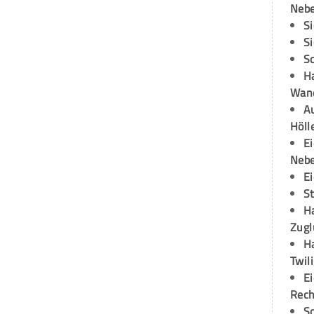
Neb
S
S
S
H
Wand
Au
Höll
E
Neb
E
S
H
Zugl
H
Twil
E
Rech
S