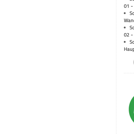
01 -
Sc
Wand
S
02 -
Sc
Hau