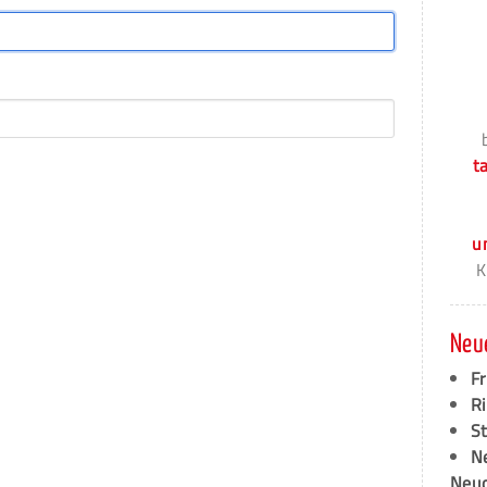
t
u
K
Neu
F
Ri
S
N
Neud