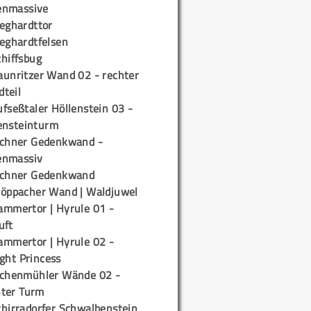
enmassive
ieghardttor
ieghardtfelsen
chiffsbug
aunritzer Wand 02 - rechter
teil
fseßtaler Höllenstein 03 -
ensteinturm
ichner Gedenkwand -
enmassiv
ichner Gedenkwand
töppacher Wand | Waldjuwel
ammertor | Hyrule 01 -
uft
ammertor | Hyrule 02 -
ight Princess
ichenmühler Wände 02 -
ter Turm
chirradorfer Schwalbenstein