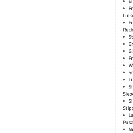
E
Fr
Link
Fr
Rec
S
G
G
Fr
W
S
L
S
Sieb
S
Stip
L
Pusz
N