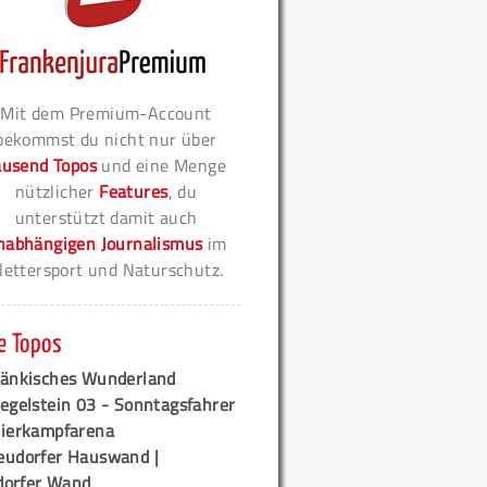
Mit dem Premium-Account
bekommst du nicht nur über
ausend Topos
und eine Menge
nützlicher
Features
, du
unterstützt damit auch
nabhängigen Journalismus
im
lettersport und Naturschutz.
e Topos
ränkisches Wunderland
egelstein 03 - Sonntagsfahrer
tierkampfarena
eudorfer Hauswand |
orfer Wand