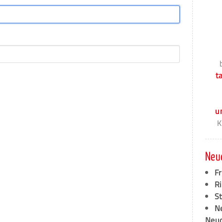
t
u
K
Neu
F
Ri
S
N
Neud