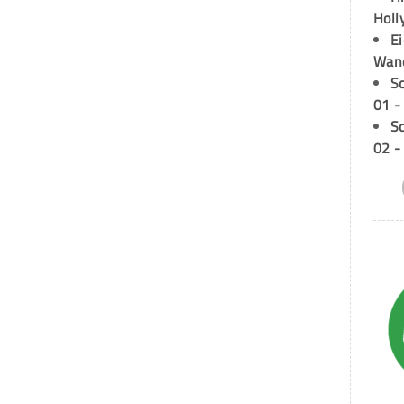
Holl
E
Wan
S
01 -
S
02 -