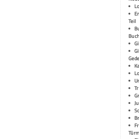
L
E
Teil
B
Buch
G
G
Ged
K
L
U
T
G
Ju
S
Br
Fr
Tür