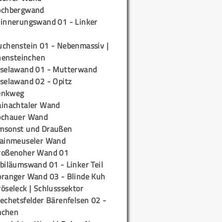
ochbergwand
rinnerungswand 01 - Linker
uchenstein 01 - Nebenmassiv |
ensteinchen
iselawand 01 - Mutterwand
iselawand 02 - Opitz
enkweg
ainachtaler Wand
ochauer Wand
msonst und Draußen
rainmeuseler Wand
roßenoher Wand 01
biläumswand 01 - Linker Teil
oranger Wand 03 - Blinde Kuh
öseleck | Schlusssektor
echetsfelder Bärenfelsen 02 -
mchen