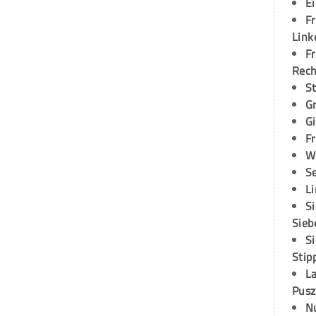
E
Fr
Link
Fr
Rec
S
G
G
Fr
W
S
L
S
Sieb
S
Stip
L
Pusz
N