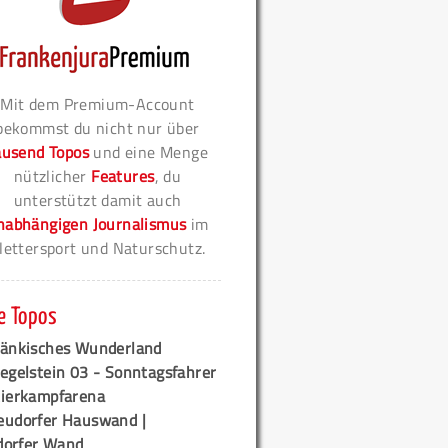
Mit dem Premium-Account
bekommst du nicht nur über
ausend Topos
und eine Menge
nützlicher
Features
, du
unterstützt damit auch
nabhängigen Journalismus
im
lettersport und Naturschutz.
e Topos
ränkisches Wunderland
egelstein 03 - Sonntagsfahrer
tierkampfarena
eudorfer Hauswand |
orfer Wand