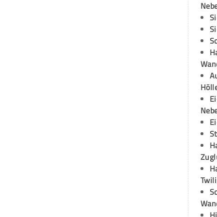
Neb
S
S
S
H
Wand
Au
Höll
E
Neb
E
S
H
Zugl
H
Twil
Sc
Wand
H