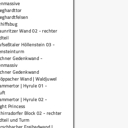
enmassive
ieghardttor
ieghardtfelsen
chiffsbug
aunritzer Wand 02 - rechter
teil
fseßtaler Höllenstein 03 -
ensteinturm
ichner Gedenkwand -
enmassiv
ichner Gedenkwand
töppacher Wand | Waldjuwel
ammertor | Hyrule 01 -
uft
ammertor | Hyrule 02 -
ight Princess
hirradorfer Block 02 - rechter
teil und Turm
irschbacher Freibadwand |