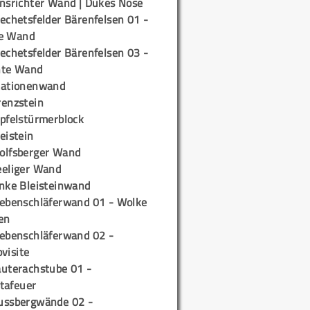
insrichter Wand | Dukes Nose
echetsfelder Bärenfelsen 01 -
e Wand
echetsfelder Bärenfelsen 03 -
hte Wand
tationenwand
renzstein
ipfelstürmerblock
eistein
olfsberger Wand
eeliger Wand
inke Bleisteinwand
iebenschläferwand 01 - Wolke
en
iebenschläferwand 02 -
pvisite
auterachstube 01 -
tafeuer
ussbergwände 02 -