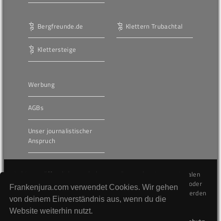
Bergfreunde.de
Klettern Trubachtal
Klettersteige
Werbung
AGBs
Unser journalistischer
Anspruch
Die hier veröffentlichten Inhalte unterliegen dem internationalen
Urheberrecht (Copyright) und dürfen nicht kopiert, verändert oder
Frankenjura.com verwendet Cookies. Wir gehen
unverändert wiederveröffentlicht werden. Gegen Verstöße werden
von deinem Einverständnis aus, wenn du die
wir auf juristischem Wege vorgehen.
Website weiterhin nutzt.