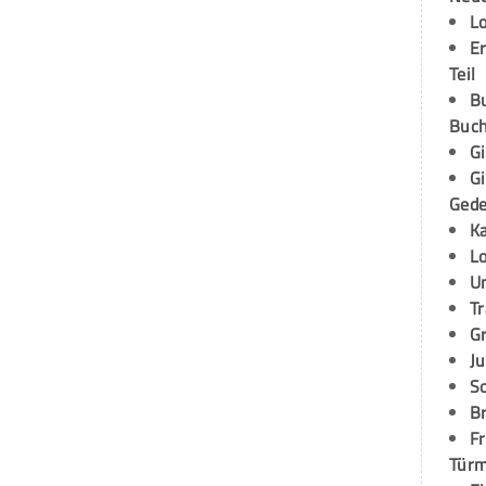
L
E
Teil
B
Buch
G
G
Ged
K
L
U
T
G
Ju
S
Br
Fr
Tür