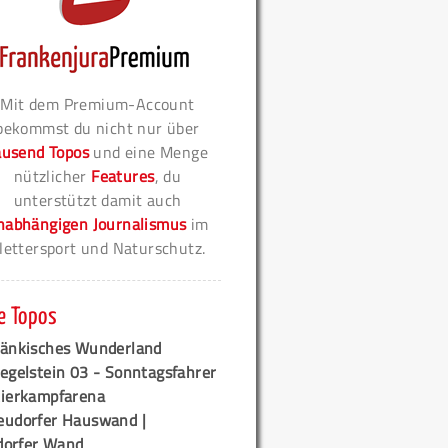
Mit dem Premium-Account
bekommst du nicht nur über
ausend Topos
und eine Menge
nützlicher
Features
, du
unterstützt damit auch
nabhängigen Journalismus
im
lettersport und Naturschutz.
e Topos
ränkisches Wunderland
egelstein 03 - Sonntagsfahrer
tierkampfarena
eudorfer Hauswand |
orfer Wand