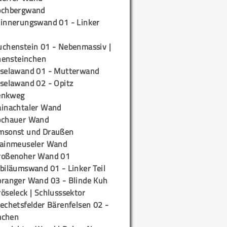
ochbergwand
rinnerungswand 01 - Linker
uchenstein 01 - Nebenmassiv |
ensteinchen
iselawand 01 - Mutterwand
iselawand 02 - Opitz
enkweg
ainachtaler Wand
ochauer Wand
msonst und Draußen
rainmeuseler Wand
roßenoher Wand 01
biläumswand 01 - Linker Teil
oranger Wand 03 - Blinde Kuh
öseleck | Schlusssektor
echetsfelder Bärenfelsen 02 -
mchen