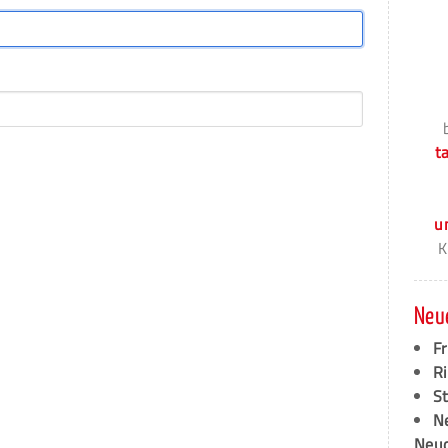
t
u
K
Neu
F
Ri
S
N
Neud