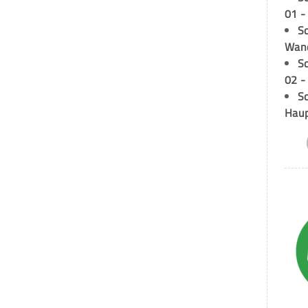
01 -
Sc
Wand
S
02 -
Sc
Hau