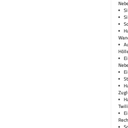
Neb
S
S
S
H
Wand
Au
Höll
E
Neb
E
S
H
Zugl
H
Twil
E
Rech
S