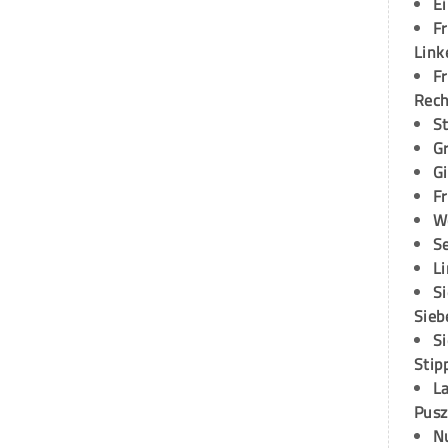
E
Fr
Link
Fr
Rec
S
G
G
Fr
W
S
L
S
Sieb
S
Stip
L
Pusz
N