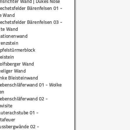
insrichter Wand | Dukes Nose
echetsfelder Bärenfelsen 01 -
e Wand
echetsfelder Bärenfelsen 03 -
hte Wand
tationenwand
renzstein
ipfelstürmerblock
eistein
olfsberger Wand
eeliger Wand
inke Bleisteinwand
iebenschläferwand 01 - Wolke
en
iebenschläferwand 02 -
pvisite
auterachstube 01 -
tafeuer
ussbergwände 02 -