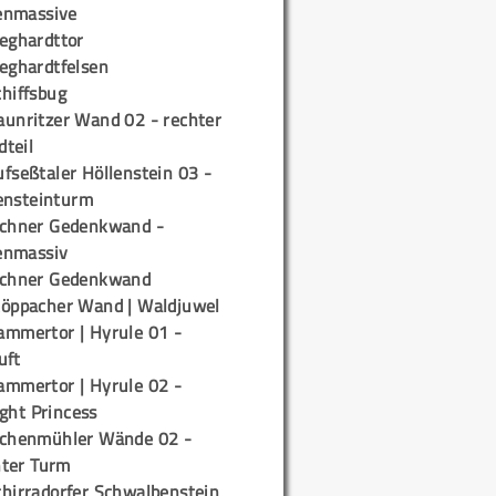
enmassive
ieghardttor
ieghardtfelsen
chiffsbug
aunritzer Wand 02 - rechter
teil
fseßtaler Höllenstein 03 -
ensteinturm
ichner Gedenkwand -
enmassiv
ichner Gedenkwand
töppacher Wand | Waldjuwel
ammertor | Hyrule 01 -
uft
ammertor | Hyrule 02 -
ight Princess
ichenmühler Wände 02 -
ter Turm
chirradorfer Schwalbenstein