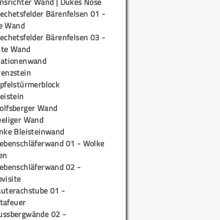
insrichter Wand | Dukes Nose
echetsfelder Bärenfelsen 01 -
e Wand
echetsfelder Bärenfelsen 03 -
hte Wand
tationenwand
renzstein
ipfelstürmerblock
eistein
olfsberger Wand
eeliger Wand
inke Bleisteinwand
iebenschläferwand 01 - Wolke
en
iebenschläferwand 02 -
pvisite
auterachstube 01 -
tafeuer
ussbergwände 02 -