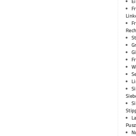
E
Fr
Link
Fr
Rec
S
G
G
Fr
W
S
L
S
Sieb
S
Stip
L
Pusz
N