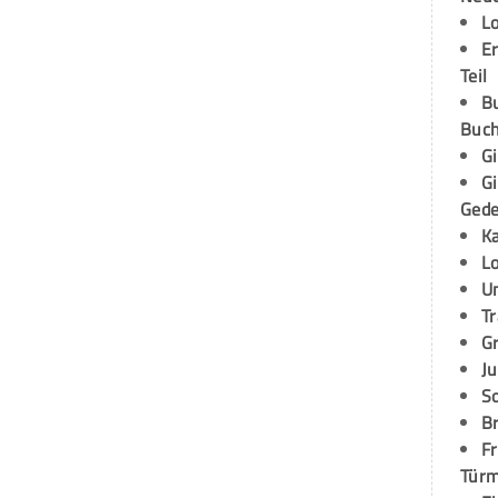
L
E
Teil
B
Buch
G
G
Ged
K
L
U
T
G
Ju
S
Br
Fr
Tür