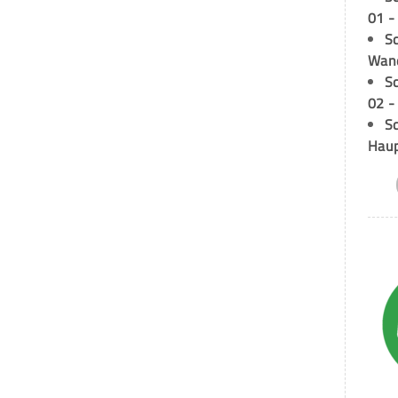
01 -
Sc
Wand
S
02 -
Sc
Hau