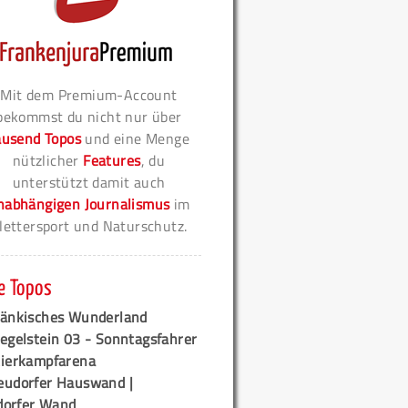
Mit dem Premium-Account
bekommst du nicht nur über
ausend Topos
und eine Menge
nützlicher
Features
, du
unterstützt damit auch
nabhängigen Journalismus
im
lettersport und Naturschutz.
e Topos
ränkisches Wunderland
egelstein 03 - Sonntagsfahrer
tierkampfarena
eudorfer Hauswand |
orfer Wand