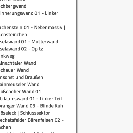
ochbergwand
rinnerungswand 01 - Linker
uchenstein 01 - Nebenmassiv |
ensteinchen
iselawand 01 - Mutterwand
iselawand 02 - Opitz
enkweg
ainachtaler Wand
ochauer Wand
msonst und Draußen
rainmeuseler Wand
roßenoher Wand 01
biläumswand 01 - Linker Teil
oranger Wand 03 - Blinde Kuh
öseleck | Schlusssektor
echetsfelder Bärenfelsen 02 -
mchen