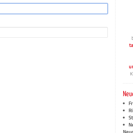
t
u
K
Neu
F
Ri
S
N
Neud