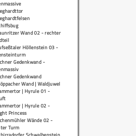
enmassive
ieghardttor
ieghardtfelsen
chiffsbug
aunritzer Wand 02 - rechter
teil
fseßtaler Höllenstein 03 -
ensteinturm
ichner Gedenkwand -
enmassiv
ichner Gedenkwand
töppacher Wand | Waldjuwel
ammertor | Hyrule 01 -
uft
ammertor | Hyrule 02 -
ight Princess
ichenmühler Wände 02 -
ter Turm
chirradorfer Schwalbenstein