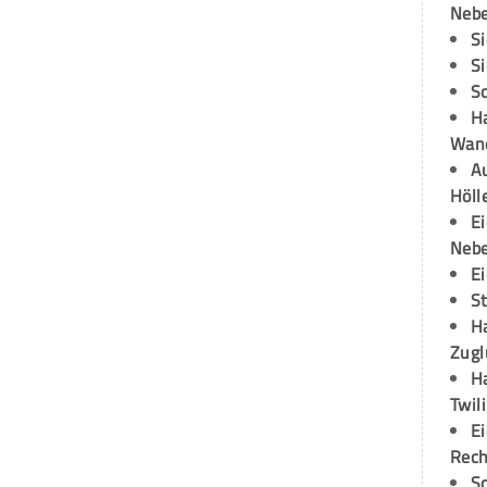
Neb
S
S
S
H
Wand
Au
Höll
E
Neb
E
S
H
Zugl
H
Twil
E
Rech
S